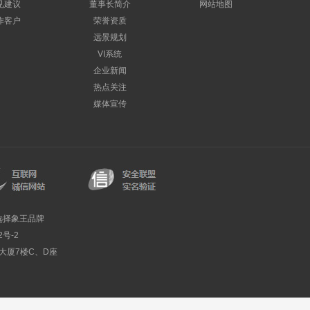
见建议
董事长简介
网站地图
作客户
荣誉资质
远景规划
VI系统
企业新闻
热点关注
媒体宣传
选择象王品牌
2号-2
利大厦7楼C、D座