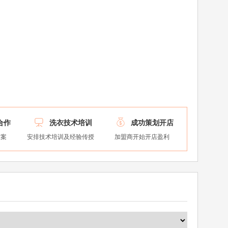


合作
洗衣技术培训
成功策划开店
方案
安排技术培训及经验传授
加盟商开始开店盈利