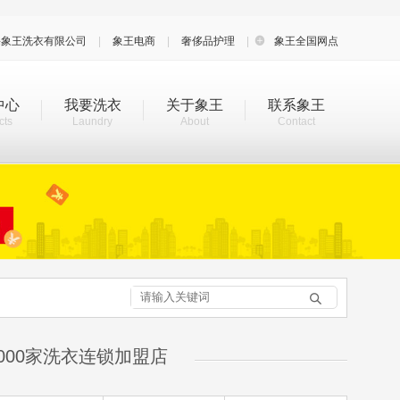
海象王洗衣有限公司
|
象王电商
|
奢侈品护理
|

象王全国网点
中心
我要洗衣
关于象王
联系象王
cts
Laundry
About
Contact

000家洗衣连锁加盟店