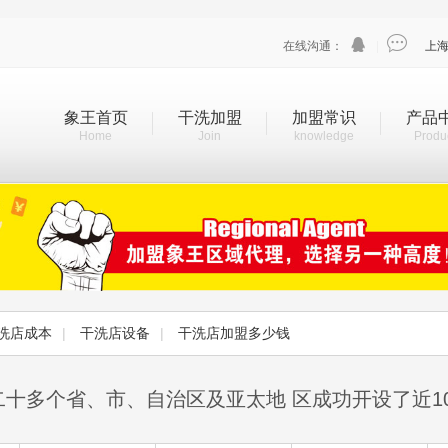


在线沟通：
|
上
象王首页
干洗加盟
加盟常识
产品
Home
Join
knowledge
Produ
洗店成本
|
干洗店设备
|
干洗店加盟多少钱
二十多个省、市、自治区及亚太地 区成功开设了近1