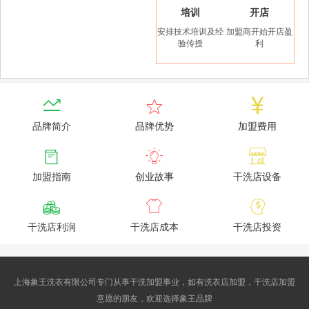
培训
开店
安排技术培训及经
加盟商开始开店盈
验传授
利



品牌简介
品牌优势
加盟费用



加盟指南
创业故事
干洗店设备



干洗店利润
干洗店成本
干洗店投资
上海象王洗衣有限公司专门从事干洗加盟事业，如有洗衣店加盟，干洗店加盟
意愿的朋友，欢迎选择象王品牌