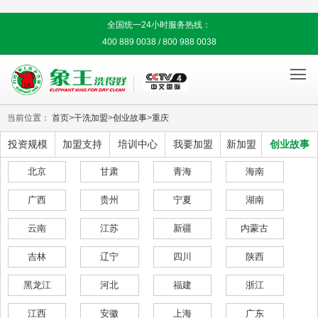
全国统一24小时服务热线：
400 889 0038 / 800 988 0038

当前位置：
首页
>
干洗加盟
>
创业故事
>
重庆
投资规模
加盟支持
培训中心
我要加盟
新加盟
创业故事
北京
甘肃
青海
海南
广西
贵州
宁夏
湖南
云南
江苏
新疆
内蒙古
吉林
辽宁
四川
陕西
黑龙江
河北
福建
浙江
江西
安徽
上海
广东