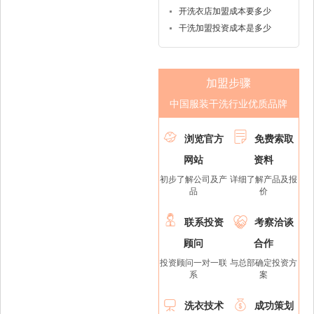
开洗衣店加盟成本要多少
干洗加盟投资成本是多少
加盟步骤
中国服装干洗行业优质品牌


浏览官方
免费索取
网站
资料
初步了解公司及产
详细了解产品及报
品
价


联系投资
考察洽谈
顾问
合作
投资顾问一对一联
与总部确定投资方
系
案


洗衣技术
成功策划