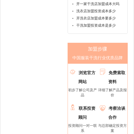
开一家干洗店加盟成本大吗
洗衣店加盟投资成本多少
开洗衣店加盟成本要多少
干洗加盟投资成本是多少
加盟步骤
中国服装干洗行业优质品牌


浏览官方
免费索取
网站
资料
初步了解公司及产
详细了解产品及报
品
价


联系投资
考察洽谈
顾问
合作
投资顾问一对一联
与总部确定投资方
系
案