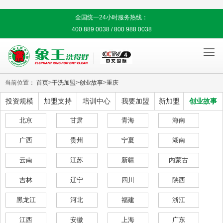
全国统一24小时服务热线：
400 889 0038 / 800 988 0038

当前位置：
首页
>
干洗加盟
>
创业故事
>
重庆
投资规模
加盟支持
培训中心
我要加盟
新加盟
创业故事
北京
甘肃
青海
海南
广西
贵州
宁夏
湖南
云南
江苏
新疆
内蒙古
吉林
辽宁
四川
陕西
黑龙江
河北
福建
浙江
江西
安徽
上海
广东