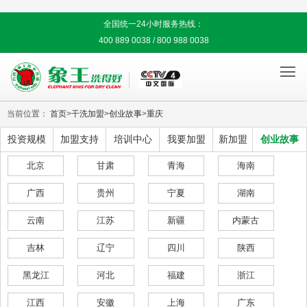
全国统一24小时服务热线：
400 889 0038 / 800 988 0038

当前位置：
首页
>
干洗加盟
>
创业故事
>
重庆
投资规模
加盟支持
培训中心
我要加盟
新加盟
创业故事
北京
甘肃
青海
海南
广西
贵州
宁夏
湖南
云南
江苏
新疆
内蒙古
吉林
辽宁
四川
陕西
黑龙江
河北
福建
浙江
江西
安徽
上海
广东