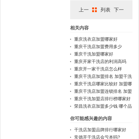
上一
列表
下一
相关内容
篇
篇
重庆洗衣店加盟哪家好
重庆干洗店加盟费用多少
重庆干洗加盟哪家好
重庆开家干洗店的利润高吗
重庆开一家干洗店怎么样
重庆干洗店加盟排名 加盟干洗
店一般费用
重庆干洗店哪家比较好 加盟哪
家好
重庆干洗店加盟连锁排名 加盟
赚钱吗
重庆干洗加盟店排行榜哪家好
荣昌洗衣店加盟多少钱 哪个品
牌好
你可能感兴趣的内容
干洗店加盟品牌排行哪家好
常德开干洗店会亏本吗?