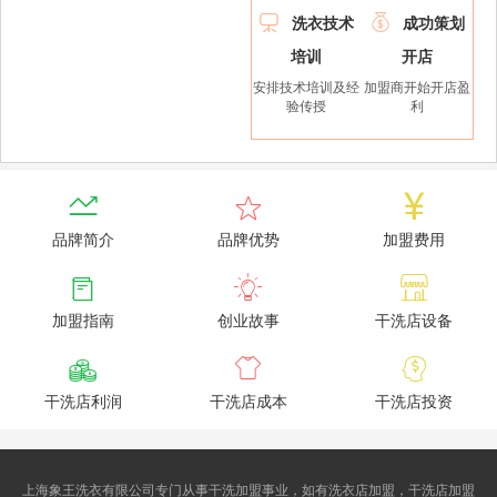


洗衣技术
成功策划
培训
开店
安排技术培训及经
加盟商开始开店盈
验传授
利



品牌简介
品牌优势
加盟费用



加盟指南
创业故事
干洗店设备



干洗店利润
干洗店成本
干洗店投资
上海象王洗衣有限公司专门从事干洗加盟事业，如有洗衣店加盟，干洗店加盟