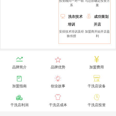
投资顾问一对一联
与总部确定投资方
系
案


洗衣技术
成功策划
培训
开店
安排技术培训及经
加盟商开始开店盈
验传授
利



品牌简介
品牌优势
加盟费用



加盟指南
创业故事
干洗店设备



干洗店利润
干洗店成本
干洗店投资