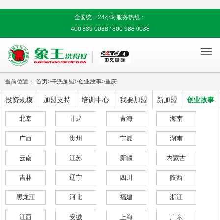
全国统一24小时服务热线：
400 889 0038 / 800 988 0038

当前位置：
首页
>
干洗加盟
>
创业故事
>
重庆
投资规模
加盟支持
培训中心
我要加盟
新加盟
创业故事
北京
甘肃
青海
海南
广西
贵州
宁夏
湖南
云南
江苏
新疆
内蒙古
吉林
辽宁
四川
陕西
黑龙江
河北
福建
浙江
江西
安徽
上海
广东