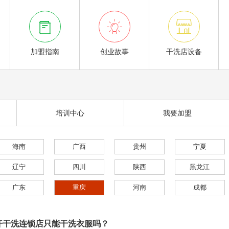



加盟指南
创业故事
干洗店设备
培训中心
我要加盟
海南
广西
贵州
宁夏
辽宁
四川
陕西
黑龙江
广东
重庆
河南
成都
开干洗连锁店只能干洗衣服吗？