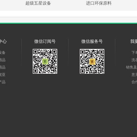
超级五星设备
进口环保原料
中心
微信订阅号
微信服务号
我
设备
下
用品
洗
用品
销售及
妮亚
意
产品
合