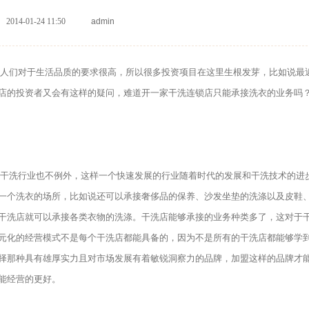
2014-01-24 11:50
admin
人们对于生活品质的要求很高，所以很多投资项目在这里生根发芽，比如说最
店的投资者又会有这样的疑问，难道开一家干洗连锁店只能承接洗衣的业务吗
干洗行业也不例外，这样一个快速发展的行业随着时代的发展和干洗技术的进
一个洗衣的场所，比如说还可以承接奢侈品的保养、沙发坐垫的洗涤以及皮鞋
干洗店就可以承接各类衣物的洗涤。干洗店能够承接的业务种类多了，这对于
元化的经营模式不是每个干洗店都能具备的，因为不是所有的干洗店都能够学
择那种具有雄厚实力且对市场发展有着敏锐洞察力的品牌，加盟这样的品牌才
能经营的更好。