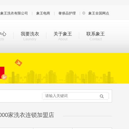
海象王洗衣有限公司
|
象王电商
|
奢侈品护理
|

象王全国网点
中心
我要洗衣
关于象王
联系象王
cts
Laundry
About
Contact

000家洗衣连锁加盟店