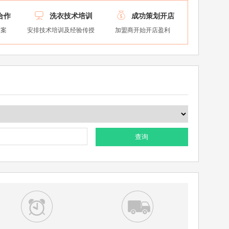


合作
洗衣技术培训
成功策划开店
方案
安排技术培训及经验传授
加盟商开始开店盈利
查询