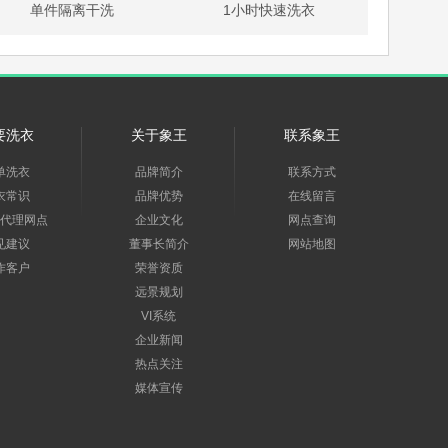
单件隔离干洗
1小时快速洗衣
要洗衣
关于象王
联系象王
单洗衣
品牌简介
联系方式
衣常识
品牌优势
在线留言
代理网点
企业文化
网点查询
见建议
董事长简介
网站地图
作客户
荣誉资质
远景规划
VI系统
企业新闻
热点关注
媒体宣传