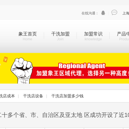


在线沟通：
|
上
象王首页
干洗加盟
加盟常识
产品
Home
Join
knowledge
Produ
洗店成本
|
干洗店设备
|
干洗店加盟多少钱
二十多个省、市、自治区及亚太地 区成功开设了近1