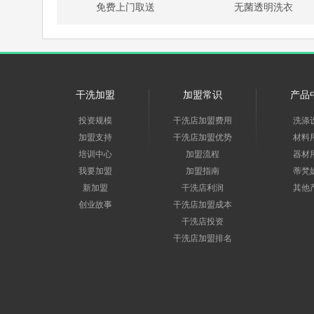
免费上门取送
无菌透明洗衣
干洗加盟
加盟常识
产品
投资规模
干洗店加盟费用
洗涤
加盟支持
干洗店加盟优势
材料
培训中心
加盟流程
器材
我要加盟
加盟指南
蒂梵
新加盟
干洗店利润
其他
创业故事
干洗店加盟成本
干洗店投资
干洗店加盟排名