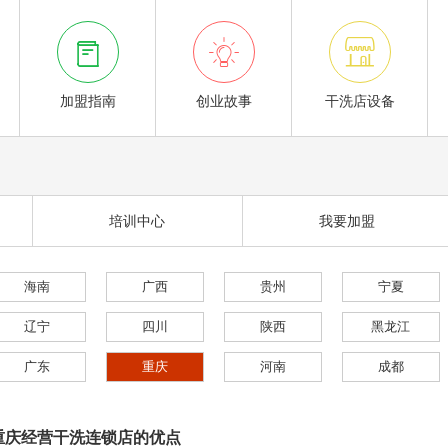



加盟指南
创业故事
干洗店设备
培训中心
我要加盟
海南
广西
贵州
宁夏
辽宁
四川
陕西
黑龙江
广东
重庆
河南
成都
重庆经营干洗连锁店的优点