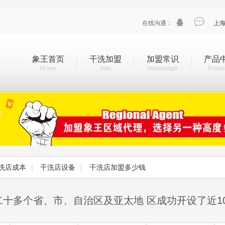


在线沟通：
|
上
象王首页
干洗加盟
加盟常识
产品
Home
Join
knowledge
Produ
洗店成本
|
干洗店设备
|
干洗店加盟多少钱
二十多个省、市、自治区及亚太地 区成功开设了近1