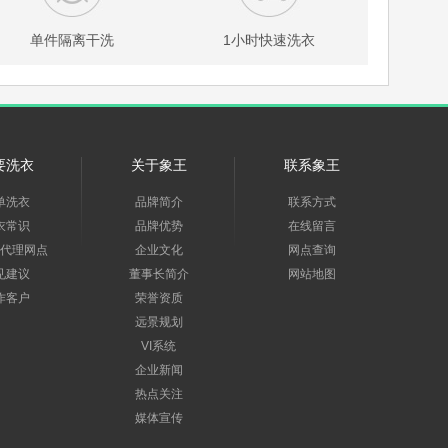
单件隔离干洗
1小时快速洗衣
要洗衣
关于象王
联系象王
单洗衣
品牌简介
联系方式
衣常识
品牌优势
在线留言
代理网点
企业文化
网点查询
见建议
董事长简介
网站地图
作客户
荣誉资质
远景规划
VI系统
企业新闻
热点关注
媒体宣传