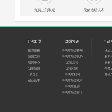
免费上门取送
无菌透明洗衣
干洗加盟
加盟常识
产品
投资规模
干洗店加盟费用
洗涤
加盟支持
干洗店加盟优势
材料
培训中心
加盟流程
器材
我要加盟
加盟指南
蒂梵
新加盟
干洗店利润
其他
创业故事
干洗店加盟成本
干洗店投资
干洗店加盟排名