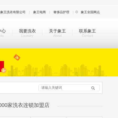
海象王洗衣有限公司
|
象王电商
|
奢侈品护理
|

象王全国网点
中心
我要洗衣
关于象王
联系象王
cts
Laundry
About
Contact

000家洗衣连锁加盟店