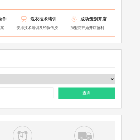


合作
洗衣技术培训
成功策划开店
方案
安排技术培训及经验传授
加盟商开始开店盈利
查询