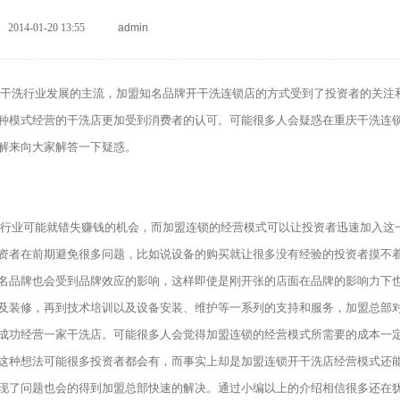
2014-01-20 13:55
admin
干洗行业发展的主流，加盟知名品牌开干洗连锁店的方式受到了投资者的关注
种模式经营的干洗店更加受到消费者的认可。可能很多人会疑惑在重庆干洗连
解来向大家解答一下疑惑。
行业可能就错失赚钱的机会，而加盟连锁的经营模式可以让投资者迅速加入这
资者在前期避免很多问题，比如说设备的购买就让很多没有经验的投资者摸不
名品牌也会受到品牌效应的影响，这样即使是刚开张的店面在品牌的影响力下
及装修，再到技术培训以及设备安装、维护等一系列的支持和服务，加盟总部
成功经营一家干洗店。可能很多人会觉得加盟连锁的经营模式所需要的成本一
这种想法可能很多投资者都会有，而事实上却是加盟连锁开干洗店经营模式还
现了问题也会的得到加盟总部快速的解决。通过小编以上的介绍相信很多还在