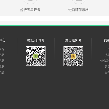
超级五星设备
进口环保原料
中心
微信订阅号
微信服务号
我
设备
下
用品
洗
用品
销售及
妮亚
意
产品
合