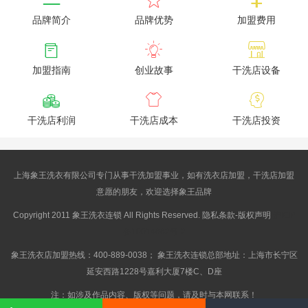
品牌简介
品牌优势
加盟费用



加盟指南
创业故事
干洗店设备



干洗店利润
干洗店成本
干洗店投资
上海象王洗衣有限公司专门从事干洗加盟事业，如有洗衣店加盟，干洗店加盟
意愿的朋友，欢迎选择象王品牌
Copyright 2011 象王洗衣连锁 All Rights Reserved. 隐私条款-版权声明
沪ICP
备10014662号-2
象王洗衣店加盟热线：400-889-0038； 象王洗衣连锁总部地址：上海市长宁区
延安西路1228号嘉利大厦7楼C、D座
注：如涉及作品内容、版权等问题，请及时与本网联系！