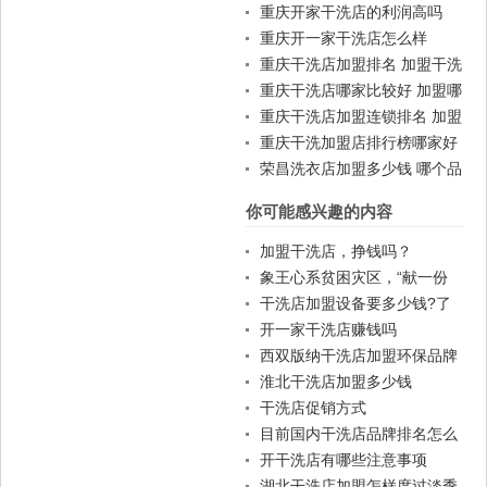
重庆开家干洗店的利润高吗
重庆开一家干洗店怎么样
重庆干洗店加盟排名 加盟干洗
店一般费用
重庆干洗店哪家比较好 加盟哪
家好
重庆干洗店加盟连锁排名 加盟
赚钱吗
重庆干洗加盟店排行榜哪家好
荣昌洗衣店加盟多少钱 哪个品
牌好
你可能感兴趣的内容
加盟干洗店，挣钱吗？
象王心系贫困灾区，“献一份
爱，捐万件衣”（四）
干洗店加盟设备要多少钱?了
解成本助你成功投资
开一家干洗店赚钱吗
西双版纳干洗店加盟环保品牌
如何？
淮北干洗店加盟多少钱
干洗店促销方式
目前国内干洗店品牌排名怎么
样？
开干洗店有哪些注意事项
湖北干洗店加盟怎样度过淡季