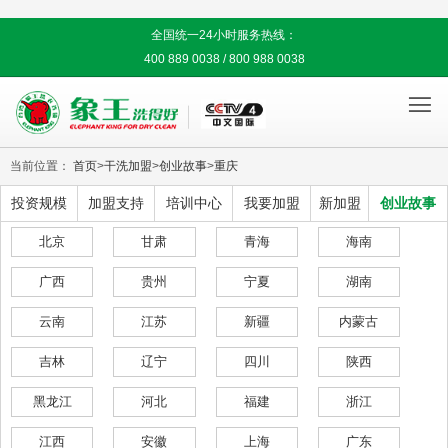
全国统一24小时服务热线：
400 889 0038 / 800 988 0038

当前位置：
首页
>
干洗加盟
>
创业故事
>
重庆
投资规模
加盟支持
培训中心
我要加盟
新加盟
创业故事
北京
甘肃
青海
海南
广西
贵州
宁夏
湖南
云南
江苏
新疆
内蒙古
吉林
辽宁
四川
陕西
黑龙江
河北
福建
浙江
江西
安徽
上海
广东