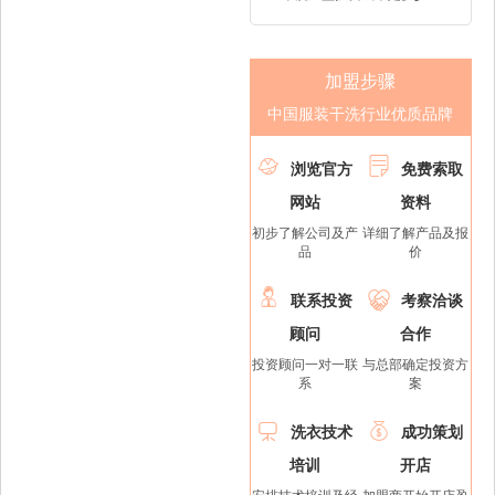
加盟步骤
中国服装干洗行业优质品牌


浏览官方
免费索取
网站
资料
初步了解公司及产
详细了解产品及报
品
价


联系投资
考察洽谈
顾问
合作
投资顾问一对一联
与总部确定投资方
系
案


洗衣技术
成功策划
培训
开店