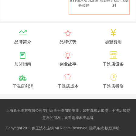
安排技术培训及经
加盟商开始开店盈
验传授
利



品牌简介
品牌优势
加盟费用



加盟指南
创业故事
干洗店设备



干洗店利润
干洗店成本
干洗店投资
上海象王洗衣有限公司专门从事干洗加盟事业，如有洗衣店加盟，干洗店加盟
意愿的朋友，欢迎选择象王品牌
Copyright 2011 象王洗衣连锁 All Rights Reserved. 隐私条款-版权声明
沪ICP
备10014662号-2