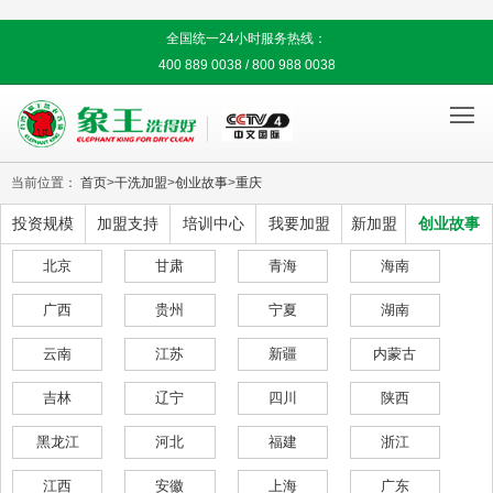
全国统一24小时服务热线：
400 889 0038 / 800 988 0038

当前位置：
首页
>
干洗加盟
>
创业故事
>
重庆
投资规模
加盟支持
培训中心
我要加盟
新加盟
创业故事
北京
甘肃
青海
海南
广西
贵州
宁夏
湖南
云南
江苏
新疆
内蒙古
吉林
辽宁
四川
陕西
黑龙江
河北
福建
浙江
江西
安徽
上海
广东