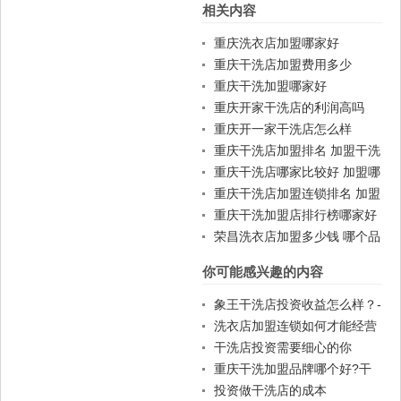
相关内容
篇
篇
重庆洗衣店加盟哪家好
重庆干洗店加盟费用多少
重庆干洗加盟哪家好
重庆开家干洗店的利润高吗
重庆开一家干洗店怎么样
重庆干洗店加盟排名 加盟干洗
店一般费用
重庆干洗店哪家比较好 加盟哪
家好
重庆干洗店加盟连锁排名 加盟
赚钱吗
重庆干洗加盟店排行榜哪家好
荣昌洗衣店加盟多少钱 哪个品
牌好
你可能感兴趣的内容
象王干洗店投资收益怎么样？-
会员卡打开双赢模式
洗衣店加盟连锁如何才能经营
好？
干洗店投资需要细心的你
重庆干洗加盟品牌哪个好?干
洗加盟品牌有哪些?
投资做干洗店的成本