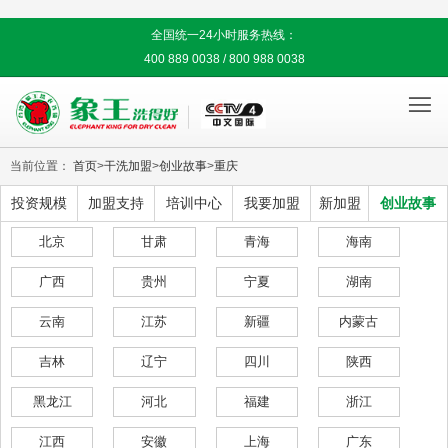
全国统一24小时服务热线：
400 889 0038 / 800 988 0038

当前位置：
首页
>
干洗加盟
>
创业故事
>
重庆
投资规模
加盟支持
培训中心
我要加盟
新加盟
创业故事
北京
甘肃
青海
海南
广西
贵州
宁夏
湖南
云南
江苏
新疆
内蒙古
吉林
辽宁
四川
陕西
黑龙江
河北
福建
浙江
江西
安徽
上海
广东