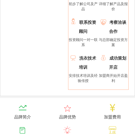
初步了解公司及产
详细了解产品及报
品
价


联系投资
考察洽谈
顾问
合作
投资顾问一对一联
与总部确定投资方
系
案


洗衣技术
成功策划
培训
开店
安排技术培训及经
加盟商开始开店盈
验传授
利



品牌简介
品牌优势
加盟费用


