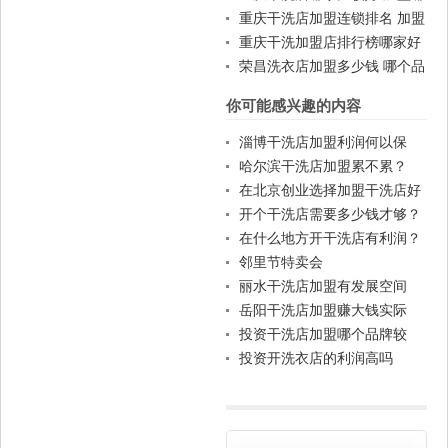
家好
重庆干洗店加盟连锁排名 加盟
赚钱吗
重庆干洗加盟店排行榜哪家好
荣昌洗衣店加盟多少钱 哪个品
牌好
你可能感兴趣的内容
淄博干洗店加盟利润何以保
证？
哈尔滨干洗店加盟累不累？
在北京创业选择加盟干洗店好
不好？
开个干洗店需要多少钱才够？
在什么地方开干洗店有利润？
邻里节特卖会
丽水干洗店加盟有发展空间
吗？
岳阳干洗店加盟赚大钱实际
吗？
投资干洗店加盟哪个品牌较
好？
投资开洗衣店的利润高吗