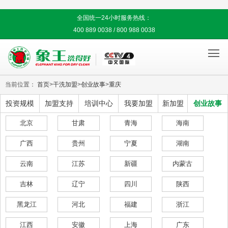
全国统一24小时服务热线：
400 889 0038 / 800 988 0038

当前位置：
首页
>
干洗加盟
>
创业故事
>
重庆
投资规模
加盟支持
培训中心
我要加盟
新加盟
创业故事
北京
甘肃
青海
海南
广西
贵州
宁夏
湖南
云南
江苏
新疆
内蒙古
吉林
辽宁
四川
陕西
黑龙江
河北
福建
浙江
江西
安徽
上海
广东