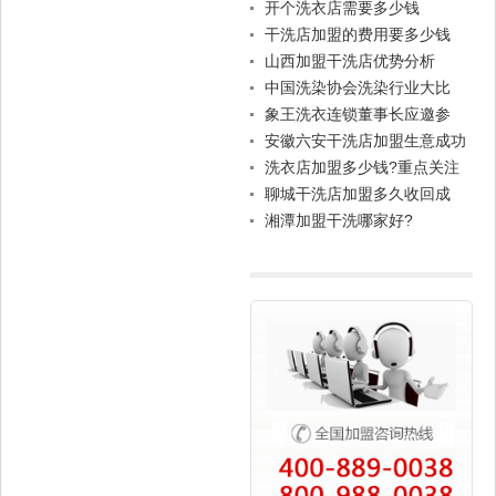
企业100强
开个洗衣店需要多少钱
干洗店加盟的费用要多少钱
山西加盟干洗店优势分析
中国洗染协会洗染行业大比
拼，倡导：环保洗衣，生态发
象王洗衣连锁董事长应邀参
展
加“两岸咖啡”完成融资新闻发
安徽六安干洗店加盟生意成功
布会
希望大吗？
洗衣店加盟多少钱?重点关注
投入产出比
聊城干洗店加盟多久收回成
本？
湘潭加盟干洗哪家好?