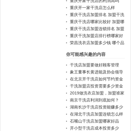
重庆开家干洗店的利润高吗
重庆开一家干洗店怎么样
重庆干洗店加盟排名 加盟干洗
店一般费用
重庆干洗店哪家比较好 加盟哪
家好
重庆干洗店加盟连锁排名 加盟
赚钱吗
重庆干洗加盟店排行榜哪家好
荣昌洗衣店加盟多少钱 哪个品
牌好
你可能感兴趣的内容
干洗店加盟要做好顾客管理
象王董事长黄进能及协会领导
为"两岸连锁商务中心"揭牌荣
在北京开干洗店如何节约资金
登《联合报》
呢？
干洗加盟店投资需要多少资金
2019做洗衣店加盟，加盟谁家
品牌好?
南京干洗店利润到底如何？
湖南长沙干洗店投资能赚多少
钱？
在湖北干洗店加盟连锁怎么样
石嘴山干洗店加盟哪家好品
牌？
开小型干洗店成本投资多少