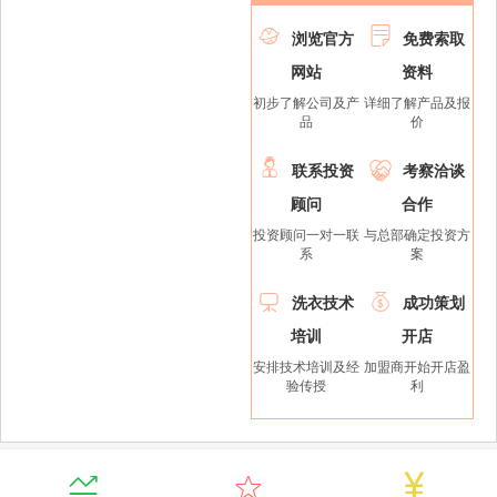


浏览官方
免费索取
网站
资料
初步了解公司及产
详细了解产品及报
品
价


联系投资
考察洽谈
顾问
合作
投资顾问一对一联
与总部确定投资方
系
案


洗衣技术
成功策划
培训
开店
安排技术培训及经
加盟商开始开店盈
验传授
利


