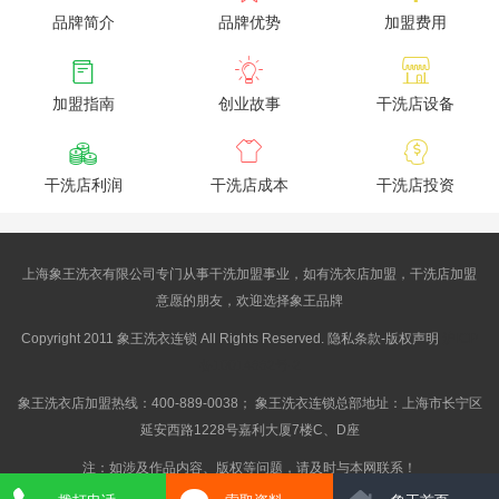
品牌简介
品牌优势
加盟费用



加盟指南
创业故事
干洗店设备



干洗店利润
干洗店成本
干洗店投资
上海象王洗衣有限公司专门从事干洗加盟事业，如有洗衣店加盟，干洗店加盟
意愿的朋友，欢迎选择象王品牌
Copyright 2011 象王洗衣连锁 All Rights Reserved. 隐私条款-版权声明
沪ICP
备10014662号-2
象王洗衣店加盟热线：400-889-0038； 象王洗衣连锁总部地址：上海市长宁区
延安西路1228号嘉利大厦7楼C、D座
注：如涉及作品内容、版权等问题，请及时与本网联系！