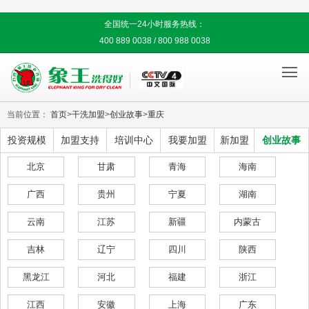
全国统一24小时服务热线：
400 889 0038 / 800 988 0038

当前位置：
首页
>
干洗加盟
>
创业故事
>
重庆
投资规模
加盟支持
培训中心
我要加盟
新加盟
创业故事
北京
甘肃
青海
海南
广西
贵州
宁夏
湖南
云南
江苏
新疆
内蒙古
吉林
辽宁
四川
陕西
黑龙江
河北
福建
浙江
江西
安徽
上海
广东