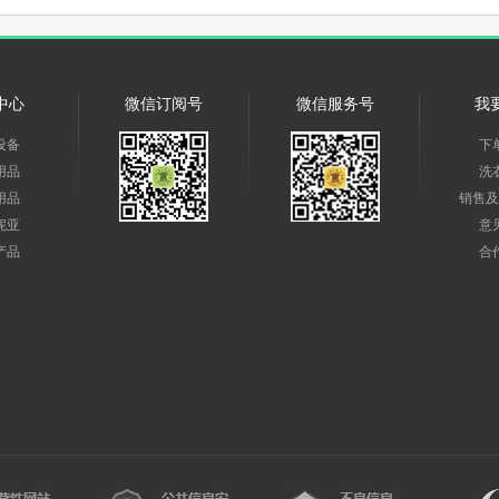
中心
微信订阅号
微信服务号
我
设备
下
用品
洗
用品
销售及
妮亚
意
产品
合