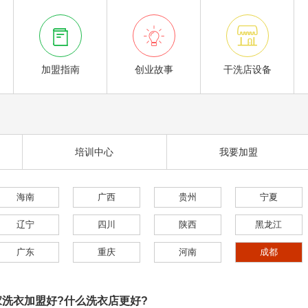



加盟指南
创业故事
干洗店设备
培训中心
我要加盟
海南
广西
贵州
宁夏
辽宁
四川
陕西
黑龙江
广东
重庆
河南
成都
洗衣加盟好?什么洗衣店更好?