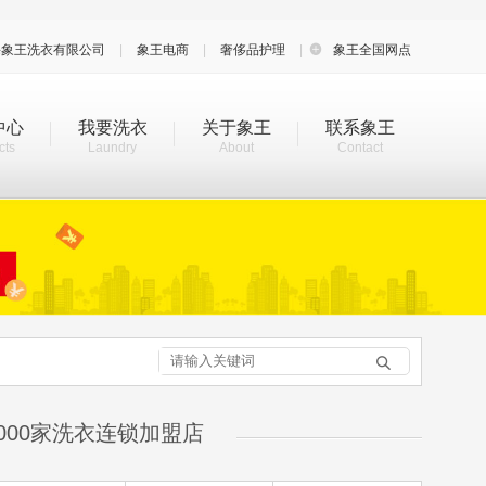
海象王洗衣有限公司
|
象王电商
|
奢侈品护理
|

象王全国网点
中心
我要洗衣
关于象王
联系象王
cts
Laundry
About
Contact

000家洗衣连锁加盟店