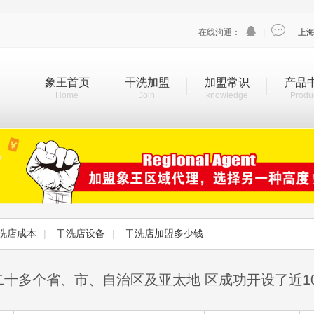


在线沟通：
|
上
象王首页
干洗加盟
加盟常识
产品
Home
Join
knowledge
Produ
洗店成本
|
干洗店设备
|
干洗店加盟多少钱
二十多个省、市、自治区及亚太地 区成功开设了近1