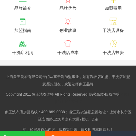
品牌简介
品牌优势
加盟费用



加盟指南
创业故事
干洗店设备



干洗店利润
干洗店成本
干洗店投资
上海象王洗衣有限公司专门从事干洗加盟事业，如有洗衣店加盟，干洗店加盟
意愿的朋友，欢迎选择象王品牌
Copyright 2011 象王洗衣连锁 All Rights Reserved. 隐私条款-版权声明
沪ICP
备10014662号-2
象王洗衣店加盟热线：400-889-0038； 象王洗衣连锁总部地址：上海市长宁区
延安西路1228号嘉利大厦7楼C、D座
注：如涉及作品内容、版权等问题，请及时与本网联系！