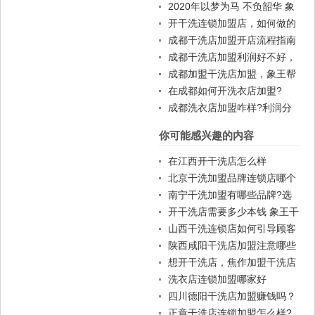
牌好
2020年以梦为马 不负韶华 象
王洗衣店加盟
开干洗连锁加盟店，如何做的
有姿有色
成都干洗店加盟开店流程指南
成都干洗店加盟利润好不好，
十几万是没问题的
成都加盟干洗店加盟，象王帮
你赚钱
在成都如何开洗衣店加盟?
成都洗衣店加盟咋样?利润分
析
你可能感兴趣的内容
在江西开干洗店怎么样
北京干洗加盟品牌连锁店哪个
好?选品牌有哪些讲究
南宁干洗加盟有哪些品牌?选
哪个品牌加盟好?
开干洗店需要多少本钱 象王干
洗加盟好吗
山西干洗连锁店如何引导顾客
消费
陕西咸阳干洗店加盟注意哪些
事项
想开干洗店，焦作加盟干洗店
设备如何选择?
洗衣店连锁加盟哪家好
四川德阳干洗店加盟赚钱吗？
正章干洗店连锁加盟怎么样?