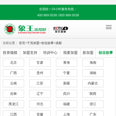
全国统一24小时服务热线：
400 889 0038 / 800 988 0038

当前位置：
首页
>
干洗加盟
>
创业故事
>
成都
投资规模
加盟支持
培训中心
我要加盟
新加盟
创业故事
北京
甘肃
青海
海南
广西
贵州
宁夏
湖南
云南
江苏
新疆
内蒙古
吉林
辽宁
四川
陕西
黑龙江
河北
福建
浙江
江西
安徽
上海
广东