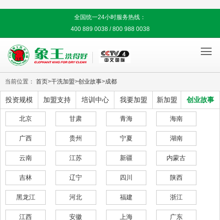
全国统一24小时服务热线：
400 889 0038 / 800 988 0038

当前位置：
首页
>
干洗加盟
>
创业故事
>
成都
投资规模
加盟支持
培训中心
我要加盟
新加盟
创业故事
北京
甘肃
青海
海南
广西
贵州
宁夏
湖南
云南
江苏
新疆
内蒙古
吉林
辽宁
四川
陕西
黑龙江
河北
福建
浙江
江西
安徽
上海
广东