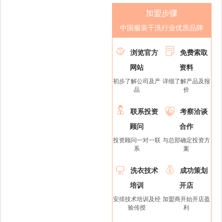
加盟步骤
中国服装干洗行业优质品牌


浏览官方
免费索取
网站
资料
初步了解公司及产
详细了解产品及报
品
价


联系投资
考察洽谈
顾问
合作
投资顾问一对一联
与总部确定投资方
系
案


洗衣技术
成功策划
培训
开店
安排技术培训及经
加盟商开始开店盈
验传授
利