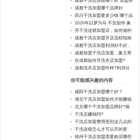
成都干洗店连锁哪个好 加盟排
名
成都干洗加盟哪个品牌好
四川干洗加盟要多少钱 哪个品
牌好
2020年以梦为马 不负韶华 象
王洗衣店加盟
开干洗连锁加盟店，如何做的
有姿有色
成都干洗店加盟开店流程指南
成都干洗店加盟利润好不好，
十几万是没问题的
成都加盟干洗店加盟，象王帮
你赚钱
在成都如何开洗衣店加盟?
成都洗衣店加盟咋样?利润分
析
你可能感兴趣的内容
咸阳干洗店加盟哪个好？
湖北干洗店加盟如何才能赚钱
北京哪个干洗加盟品牌好?揭
晓十大干洗品牌
干洗店赚钱吗?
干洗店加盟费用受到这几点的
影响，你知道几个?
干洗连锁怎么才可以开的更
好？
锦州干洗店加盟需要购买哪些