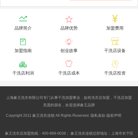



品牌简介
品牌优势
加盟费用



加盟指南
创业故事
干洗店设备



干洗店利润
干洗店成本
干洗店投资
上海象王洗衣有限公司专门从事干洗加盟事业，如有洗衣店加盟，干洗店加盟
意愿的朋友，欢迎选择象王品牌
Copyright 2011 象王洗衣连锁 All Rights Reserved. 隐私条款-版权声明
沪ICP
备10014662号-2
象王洗衣店加盟热线：400-889-0038； 象王洗衣连锁总部地址：上海市长宁区