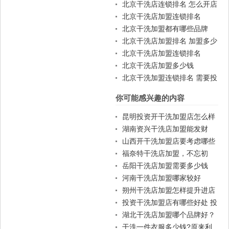
钱吗
北京干洗店连锁排名 怎么开店
北京干洗店加盟连锁排名
北京干洗加盟都有哪些品牌
北京干洗店加盟排名 加盟多少
钱
北京干洗店加盟连锁排名
北京干洗店加盟多少钱
北京干洗加盟连锁排名 需要投
资多少
你可能感兴趣的内容
昆明投资开干洗加盟店怎么样
湖南资兴干洗店加盟能发财
吗？
山西开干洗加盟店要考虑哪些
事情？
福奈特干洗店加盟，不忘初
心，坚持奋斗20年
岳阳干洗店加盟需要多少钱
河南干洗店加盟哪家较好
朔州干洗店加盟怎样提升进店
率？
投资干洗加盟店有哪些好处 投
资成功的秘诀
湖北干洗店加盟哪个品牌好？
干洗一件衣服多少钱?原来利