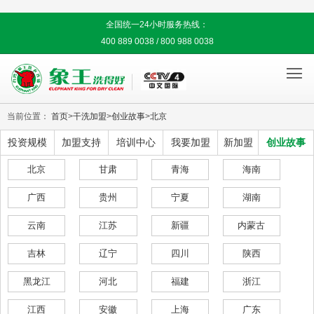
全国统一24小时服务热线：
400 889 0038 / 800 988 0038

当前位置：
首页
>
干洗加盟
>
创业故事
>
北京
投资规模
加盟支持
培训中心
我要加盟
新加盟
创业故事
北京
甘肃
青海
海南
广西
贵州
宁夏
湖南
云南
江苏
新疆
内蒙古
吉林
辽宁
四川
陕西
黑龙江
河北
福建
浙江
江西
安徽
上海
广东