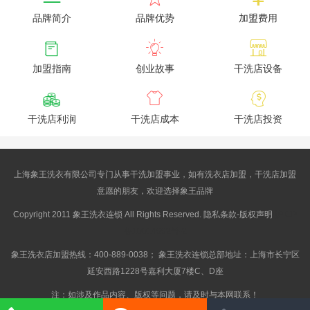
品牌简介
品牌优势
加盟费用



加盟指南
创业故事
干洗店设备



干洗店利润
干洗店成本
干洗店投资
上海象王洗衣有限公司专门从事干洗加盟事业，如有洗衣店加盟，干洗店加盟
意愿的朋友，欢迎选择象王品牌
Copyright 2011 象王洗衣连锁 All Rights Reserved. 隐私条款-版权声明
沪ICP
备10014662号-2
象王洗衣店加盟热线：400-889-0038； 象王洗衣连锁总部地址：上海市长宁区
延安西路1228号嘉利大厦7楼C、D座
注：如涉及作品内容、版权等问题，请及时与本网联系！