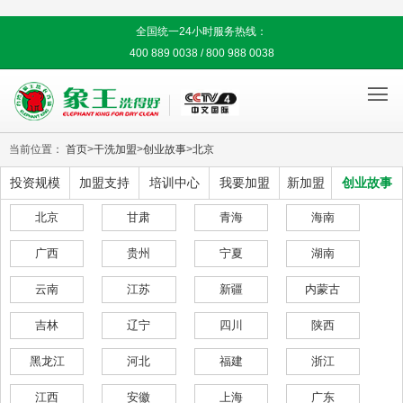
全国统一24小时服务热线：
400 889 0038 / 800 988 0038

当前位置：
首页
>
干洗加盟
>
创业故事
>
北京
投资规模
加盟支持
培训中心
我要加盟
新加盟
创业故事
北京
甘肃
青海
海南
广西
贵州
宁夏
湖南
云南
江苏
新疆
内蒙古
吉林
辽宁
四川
陕西
黑龙江
河北
福建
浙江
江西
安徽
上海
广东