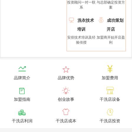
投资顾问一对一联
与总部确定投资方
系
案


洗衣技术
成功策划
培训
开店
安排技术培训及经
加盟商开始开店盈
验传授
利



品牌简介
品牌优势
加盟费用



加盟指南
创业故事
干洗店设备



干洗店利润
干洗店成本
干洗店投资