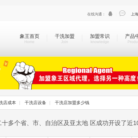


在线沟通：
|
上
象王首页
干洗加盟
加盟常识
产品
Home
Join
knowledge
Produ
洗店成本
|
干洗店设备
|
干洗店加盟多少钱
二十多个省、市、自治区及亚太地 区成功开设了近1