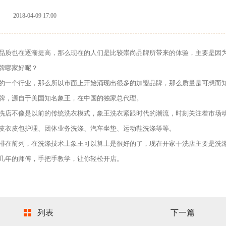
2018-04-09 17:00
质也在逐渐提高，那么现在的人们是比较崇尚品牌所带来的体验，主要是因
牌哪家好呢？
一个行业，那么所以市面上开始涌现出很多的加盟品牌，那么质量是可想而
牌，源自于美国知名象王，在中国的独家总代理。
店不像是以前的传统洗衣模式，象王洗衣紧跟时代的潮流，时刻关注着市场
皮衣皮包护理、团体业务洗涤、汽车坐垫、运动鞋洗涤等等。
在前列，在洗涤技术上象王可以算上是很好的了，现在开家干洗店主要是洗
几年的师傅，手把手教学，让你轻松开店。
列表
下一篇