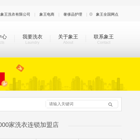
海象王洗衣有限公司
|
象王电商
|
奢侈品护理
|

象王全国网点
中心
我要洗衣
关于象王
联系象王
cts
Laundry
About
Contact

000家洗衣连锁加盟店