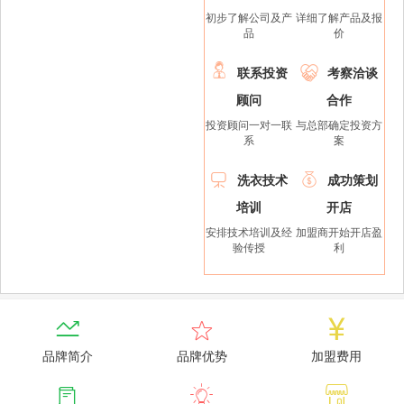
初步了解公司及产
详细了解产品及报
品
价


联系投资
考察洽谈
顾问
合作
投资顾问一对一联
与总部确定投资方
系
案


洗衣技术
成功策划
培训
开店
安排技术培训及经
加盟商开始开店盈
验传授
利



品牌简介
品牌优势
加盟费用


