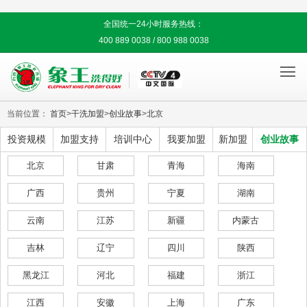
全国统一24小时服务热线：
400 889 0038 / 800 988 0038

当前位置：
首页
>
干洗加盟
>
创业故事
>
北京
投资规模
加盟支持
培训中心
我要加盟
新加盟
创业故事
北京
甘肃
青海
海南
广西
贵州
宁夏
湖南
云南
江苏
新疆
内蒙古
吉林
辽宁
四川
陕西
黑龙江
河北
福建
浙江
江西
安徽
上海
广东