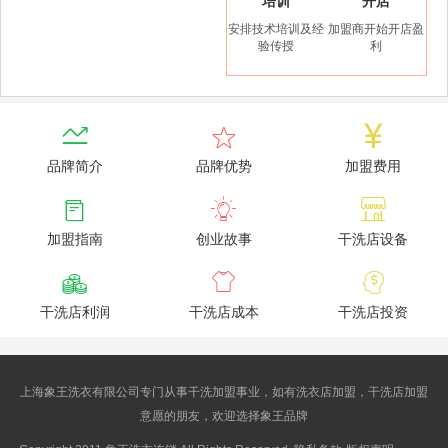
培训
开店
安排技术培训及经
加盟商开始开店盈
验传授
利



品牌简介
品牌优势
加盟费用



加盟指南
创业故事
干洗店设备



干洗店利润
干洗店成本
干洗店投资
上海象王洗衣有限公司专门从事干洗加盟事业，如有洗衣店加盟，干洗店加盟
意愿的朋友，欢迎选择象王品牌