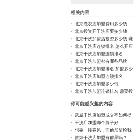
相关内容
篇
篇
北京洗衣店加盟费用多少钱
北京投资开干洗店要多少钱
北京干洗加盟店投资多少钱 赚
钱吗
北京干洗店连锁排名 怎么开店
北京干洗店加盟连锁排名
北京干洗加盟都有哪些品牌
北京干洗店加盟排名 加盟多少
钱
北京干洗店加盟连锁排名
北京干洗店加盟多少钱
北京干洗加盟连锁排名 需要投
资多少
你可能感兴趣的内容
武威干洗店加盟成交率如何提
高？
干洗店加盟哪个牌子好
想要一缕春风，而他却留给我
一个冬季的臭衣服
敦煌干洗店加盟有前景吗？