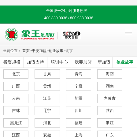
全国统一24小时服务热线：
400 889 0038 / 800 988 0038

当前位置：
首页
>
干洗加盟
>
创业故事
>
北京
投资规模
加盟支持
培训中心
我要加盟
新加盟
创业故事
北京
甘肃
青海
海南
广西
贵州
宁夏
湖南
云南
江苏
新疆
内蒙古
吉林
辽宁
四川
陕西
黑龙江
河北
福建
浙江
江西
安徽
上海
广东