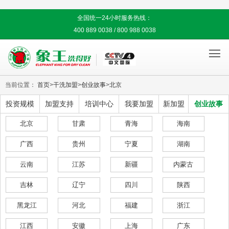
全国统一24小时服务热线：
400 889 0038 / 800 988 0038

当前位置：
首页
>
干洗加盟
>
创业故事
>
北京
投资规模
加盟支持
培训中心
我要加盟
新加盟
创业故事
北京
甘肃
青海
海南
广西
贵州
宁夏
湖南
云南
江苏
新疆
内蒙古
吉林
辽宁
四川
陕西
黑龙江
河北
福建
浙江
江西
安徽
上海
广东