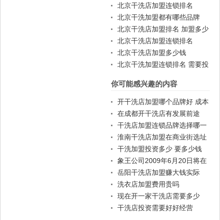
北京干洗店加盟连锁排名
北京干洗加盟都有哪些品牌
北京干洗店加盟排名 加盟多少
钱
北京干洗店加盟连锁排名
北京干洗店加盟多少钱
北京干洗加盟连锁排名 需要投
资多少
你可能感兴趣的内容
开干洗店加盟哪个品牌好 成本
多少
在成都开干洗店有发展前途
吗？
干洗店加盟连锁品牌选择哪一
家
淮南干洗店加盟在商业街选址
可以吗
干洗加盟投资多少 要多少钱
象王公司2009年6月20日将在
总部举行招商说明会
岳阳干洗店加盟赚大钱实际
吗？
洗衣店加盟费用贵吗
现在开一家干洗店需要多少
钱?
干洗店投资需要好好经营