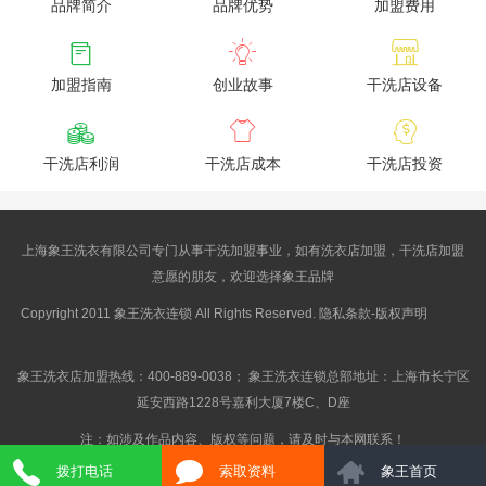
品牌简介
品牌优势
加盟费用



加盟指南
创业故事
干洗店设备



干洗店利润
干洗店成本
干洗店投资
上海象王洗衣有限公司专门从事干洗加盟事业，如有洗衣店加盟，干洗店加盟
意愿的朋友，欢迎选择象王品牌
Copyright 2011 象王洗衣连锁 All Rights Reserved. 隐私条款-版权声明
沪ICP
备10014662号-2
象王洗衣店加盟热线：400-889-0038； 象王洗衣连锁总部地址：上海市长宁区
延安西路1228号嘉利大厦7楼C、D座
注：如涉及作品内容、版权等问题，请及时与本网联系！
拨打电话
索取资料
象王首页