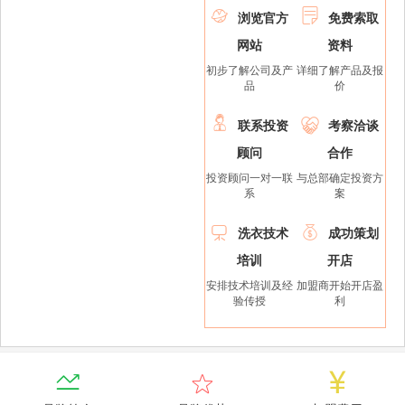


浏览官方
免费索取
网站
资料
初步了解公司及产
详细了解产品及报
品
价


联系投资
考察洽谈
顾问
合作
投资顾问一对一联
与总部确定投资方
系
案


洗衣技术
成功策划
培训
开店
安排技术培训及经
加盟商开始开店盈
验传授
利


