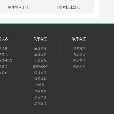
单件隔离干洗
1小时快速洗衣
要洗衣
关于象王
联系象王
单洗衣
品牌简介
联系方式
衣常识
品牌优势
在线留言
代理网点
企业文化
网点查询
见建议
董事长简介
网站地图
作客户
荣誉资质
远景规划
VI系统
企业新闻
热点关注
媒体宣传