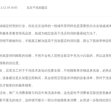
3-12-19 16:05
北京干洗加盟店
稳定经营的行业，但在北京这样的一线城市里同样也是需要想办法去缩减成
和服务质量变得高品质，就成为稳定提高干洗店利润的最基础方法了。
细节都做到位，才能真正解决提高干洗加盟店利润问题，那么下面就举例说
就是得到顾客的信赖，不然不会有人贸然去新店中充当小白鼠的，所以这里
顾客的信任度。
，店里员工对于干洗技术及知识也要全面，不然顾客将衣物送来洗涤，必然
，设备建议是从加盟总部购买，其会按照店型提供详细的设备清单，而对于洗
后才能更好的服务顾客。
动，将广大消费者吸引到店中来洗涤衣物，这也是给予消费者店面优质形象
可看见的地方，这样便可吸引一部分存疑顾客来消费，从而进一步取得此部