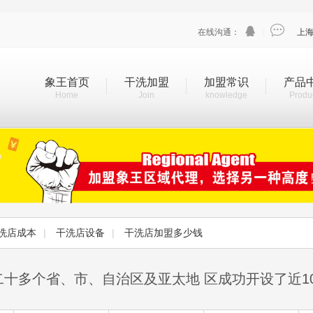


在线沟通：
|
上
象王首页
干洗加盟
加盟常识
产品
Home
Join
knowledge
Produ
洗店成本
|
干洗店设备
|
干洗店加盟多少钱
二十多个省、市、自治区及亚太地 区成功开设了近1