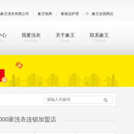
海象王洗衣有限公司
|
象王电商
|
奢侈品护理
|

象王全国网点
中心
我要洗衣
关于象王
联系象王
cts
Laundry
About
Contact

000家洗衣连锁加盟店