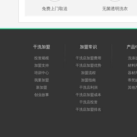
免费上门取送
无菌透明洗衣
干洗加盟
加盟常识
产品
投资规模
干洗店加盟费用
洗涤
加盟支持
干洗店加盟优势
材料
培训中心
加盟流程
器材
我要加盟
加盟指南
蒂梵
新加盟
干洗店利润
其他
创业故事
干洗店加盟成本
干洗店投资
干洗店加盟排名