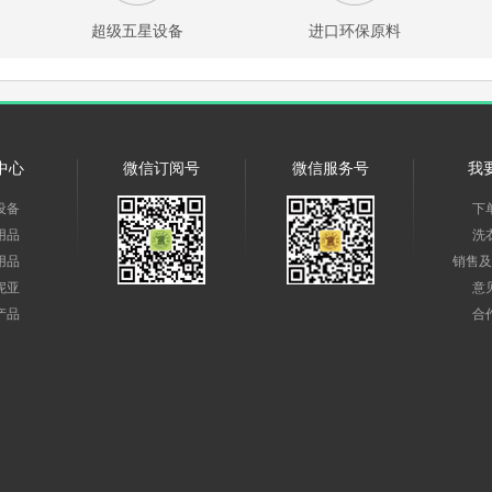
超级五星设备
进口环保原料
中心
微信订阅号
微信服务号
我
设备
下
用品
洗
用品
销售及
妮亚
意
产品
合