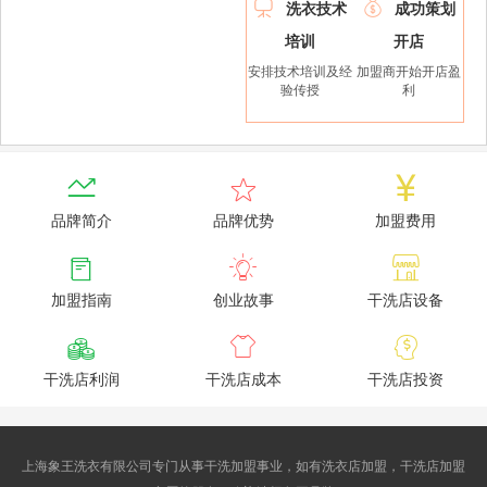


洗衣技术
成功策划
培训
开店
安排技术培训及经
加盟商开始开店盈
验传授
利



品牌简介
品牌优势
加盟费用



加盟指南
创业故事
干洗店设备



干洗店利润
干洗店成本
干洗店投资
上海象王洗衣有限公司专门从事干洗加盟事业，如有洗衣店加盟，干洗店加盟