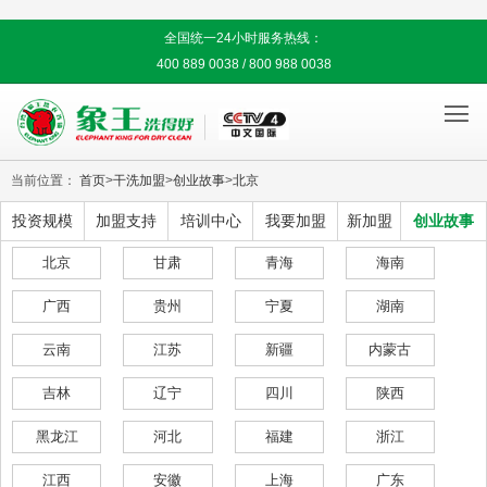
全国统一24小时服务热线：
400 889 0038 / 800 988 0038

当前位置：
首页
>
干洗加盟
>
创业故事
>
北京
投资规模
加盟支持
培训中心
我要加盟
新加盟
创业故事
北京
甘肃
青海
海南
广西
贵州
宁夏
湖南
云南
江苏
新疆
内蒙古
吉林
辽宁
四川
陕西
黑龙江
河北
福建
浙江
江西
安徽
上海
广东