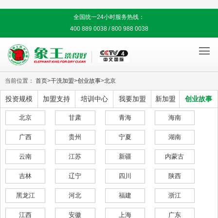
全国统一24小时服务热线：
400 889 0038 / 800 988 0038

当前位置：
首页
>
干洗加盟
>
创业故事
>
北京
投资规模
加盟支持
培训中心
我要加盟
新加盟
创业故事
北京
甘肃
青海
海南
广西
贵州
宁夏
湖南
云南
江苏
新疆
内蒙古
吉林
辽宁
四川
陕西
黑龙江
河北
福建
浙江
江西
安徽
上海
广东