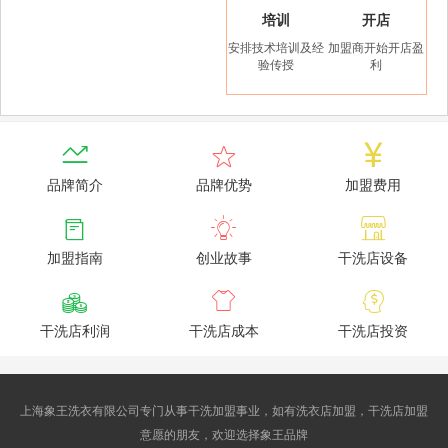
培训
开店
安排技术培训及经
加盟商开始开店盈
验传授
利



品牌简介
品牌优势
加盟费用



加盟指南
创业故事
干洗店设备



干洗店利润
干洗店成本
干洗店投资
上海象王洗衣有限公司专门从事干洗加盟事业，如有洗衣店加盟，干洗店加盟
意愿的朋友，欢迎选择象王品牌