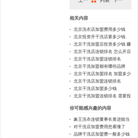
上一
列表
下一
相关内容
篇
篇
北京洗衣店加盟费用多少钱
北京投资开干洗店要多少钱
北京干洗加盟店投资多少钱 赚
钱吗
北京干洗店连锁排名 怎么开店
北京干洗店加盟连锁排名
北京干洗加盟都有哪些品牌
北京干洗店加盟排名 加盟多少
钱
北京干洗店加盟连锁排名
北京干洗店加盟多少钱
北京干洗加盟连锁排名 需要投
资多少
你可能感兴趣的内容
象王洗衣连锁董事长黄进能当
选为工商联执委
对干洗店加盟费用您看懂了
吗？
品牌干洗店加盟费一般多少钱