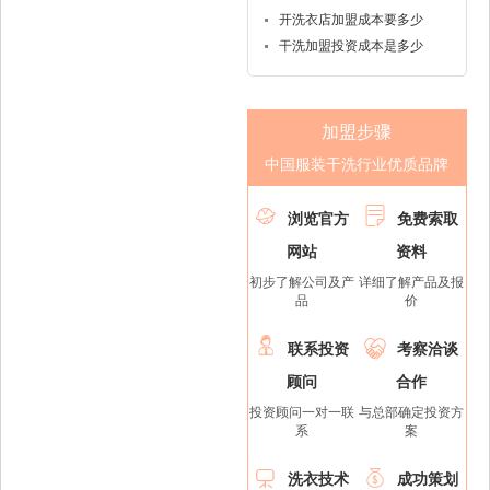
开洗衣店加盟成本要多少
干洗加盟投资成本是多少
加盟步骤
中国服装干洗行业优质品牌


浏览官方
免费索取
网站
资料
初步了解公司及产
详细了解产品及报
品
价


联系投资
考察洽谈
顾问
合作
投资顾问一对一联
与总部确定投资方
系
案


洗衣技术
成功策划