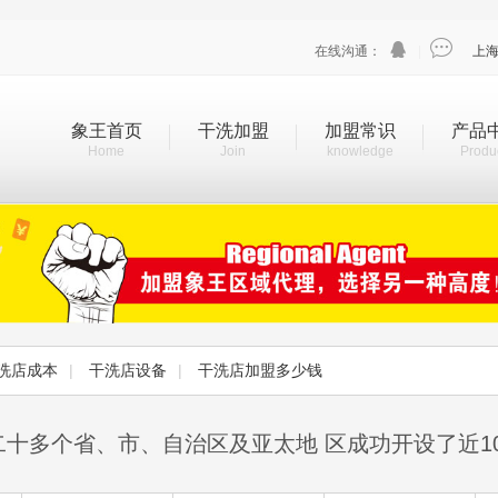


在线沟通：
|
上
象王首页
干洗加盟
加盟常识
产品
Home
Join
knowledge
Produ
洗店成本
|
干洗店设备
|
干洗店加盟多少钱
二十多个省、市、自治区及亚太地 区成功开设了近1