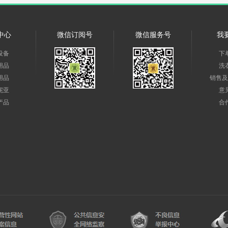
中心
微信订阅号
微信服务号
我
设备
下
用品
洗
用品
销售及
妮亚
意
产品
合