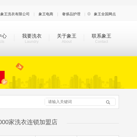
海象王洗衣有限公司
|
象王电商
|
奢侈品护理
|

象王全国网点
中心
我要洗衣
关于象王
联系象王
cts
Laundry
About
Contact

000家洗衣连锁加盟店