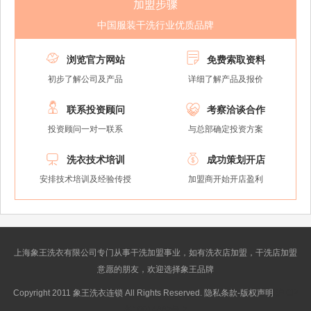
加盟步骤
中国服装干洗行业优质品牌


浏览官方网站
免费索取资料
初步了解公司及产品
详细了解产品及报价


联系投资顾问
考察洽谈合作
投资顾问一对一联系
与总部确定投资方案


洗衣技术培训
成功策划开店
安排技术培训及经验传授
加盟商开始开店盈利
上海象王洗衣有限公司专门从事干洗加盟事业，如有洗衣店加盟，干洗店加盟
意愿的朋友，欢迎选择象王品牌
Copyright 2011 象王洗衣连锁 All Rights Reserved. 隐私条款-版权声明
沪ICP
备10014662号-2