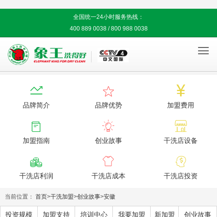
全国统一24小时服务热线：
400 889 0038 / 800 988 0038




品牌简介
品牌优势
加盟费用



加盟指南
创业故事
干洗店设备



干洗店利润
干洗店成本
干洗店投资
当前位置：
首页
>
干洗加盟
>
创业故事
>
安徽
投资规模
加盟支持
培训中心
我要加盟
新加盟
创业故事