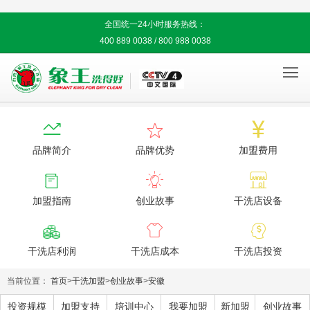
全国统一24小时服务热线：
400 889 0038 / 800 988 0038




品牌简介
品牌优势
加盟费用



加盟指南
创业故事
干洗店设备



干洗店利润
干洗店成本
干洗店投资
当前位置：
首页
>
干洗加盟
>
创业故事
>
安徽
投资规模
加盟支持
培训中心
我要加盟
新加盟
创业故事