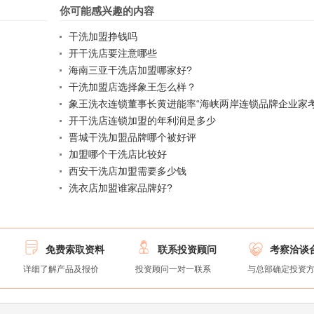
你可能感兴趣的内容
干洗加盟挣钱吗
开干洗店要注意哪些
海南三亚干洗店加盟哪家好?
干洗加盟店选择象王怎么样？
象王洗衣连锁董事长黄进能率“海峡两岸连锁品牌企业家考
疆考察
开干洗店连锁加盟的年利润是多少
晋城干洗加盟品牌哪个被好评
加盟哪个干洗店比较好
西安干洗店加盟需要多少钱
洗衣店加盟谁家品牌好?



免费索取资料
联系投资顾问
考察洽谈
详细了解产品及报价
投资顾问一对一联系
与总部确定投资