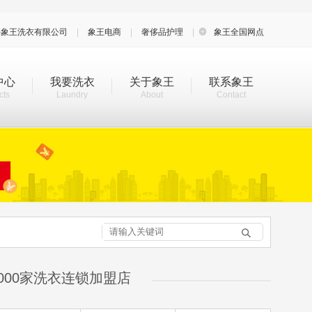
海象王洗衣有限公司
|
象王电商
|
奢侈品护理
|

象王全国网点
中心
我要洗衣
关于象王
联系象王
cts
Laundry
About
Contact

000家洗衣连锁加盟店