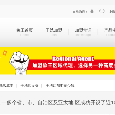


在线沟通：
|
上
象王首页
干洗加盟
加盟常识
产品
Home
Join
knowledge
Produ
洗店成本
|
干洗店设备
|
干洗店加盟多少钱
二十多个省、市、自治区及亚太地 区成功开设了近1