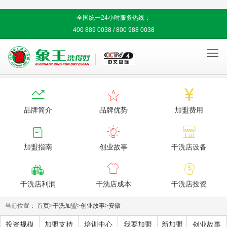
全国统一24小时服务热线：
400 889 0038 / 800 988 0038




品牌简介
品牌优势
加盟费用



加盟指南
创业故事
干洗店设备



干洗店利润
干洗店成本
干洗店投资
当前位置：
首页
>
干洗加盟
>
创业故事
>
安徽
投资规模
加盟支持
培训中心
我要加盟
新加盟
创业故事