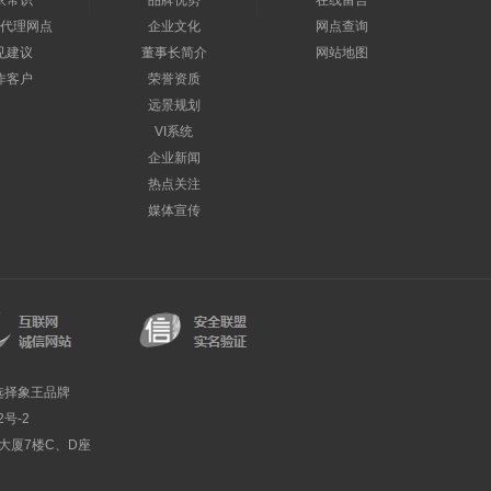
衣常识
品牌优势
在线留言
代理网点
企业文化
网点查询
见建议
董事长简介
网站地图
作客户
荣誉资质
远景规划
VI系统
企业新闻
热点关注
媒体宣传
选择象王品牌
2号-2
利大厦7楼C、D座