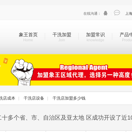


在线沟通：
|
上
象王首页
干洗加盟
加盟常识
产品
Home
Join
knowledge
Produ
洗店成本
|
干洗店设备
|
干洗店加盟多少钱
二十多个省、市、自治区及亚太地 区成功开设了近1