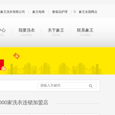
海象王洗衣有限公司
|
象王电商
|
奢侈品护理
|

象王全国网点
中心
我要洗衣
关于象王
联系象王
cts
Laundry
About
Contact

000家洗衣连锁加盟店