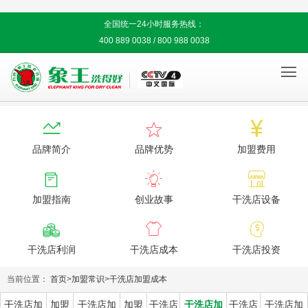
全国统一24小时服务热线：
400 889 0038 / 800 988 0038




品牌简介
品牌优势
加盟费用



加盟指南
创业故事
干洗店设备



干洗店利润
干洗店成本
干洗店投资
当前位置：
首页
>
加盟常识
>
干洗店加盟成本
干洗店加
加盟
干洗店加
加盟
干洗店
干洗店加
干洗店
干洗店加