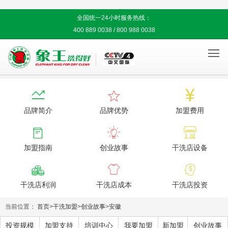
全国统一24小时服务热线：
400 889 0038 / 800 988 0038




品牌简介
品牌优势
加盟费用



加盟指南
创业故事
干洗店设备



干洗店利润
干洗店成本
干洗店投资
当前位置：
首页
>
干洗加盟
>
创业故事
>
安徽
投资规模
加盟支持
培训中心
我要加盟
新加盟
创业故事