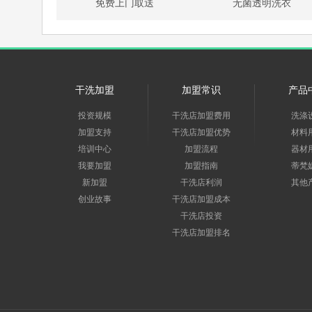
免费上门取送
无菌透明洗衣
干洗加盟
加盟常识
产品
投资规模
干洗店加盟费用
洗涤
加盟支持
干洗店加盟优势
材料
培训中心
加盟流程
器材
我要加盟
加盟指南
蒂梵
新加盟
干洗店利润
其他
创业故事
干洗店加盟成本
干洗店投资
干洗店加盟排名