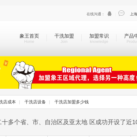


在线沟通：
|
上
象王首页
干洗加盟
加盟常识
产品
Home
Join
knowledge
Produ
洗店成本
|
干洗店设备
|
干洗店加盟多少钱
二十多个省、市、自治区及亚太地 区成功开设了近1