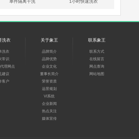
单件隔离干洗
1小时快速洗衣
要洗衣
关于象王
联系象王
单洗衣
品牌简介
联系方式
衣常识
品牌优势
在线留言
代理网点
企业文化
网点查询
见建议
董事长简介
网站地图
作客户
荣誉资质
远景规划
VI系统
企业新闻
热点关注
媒体宣传