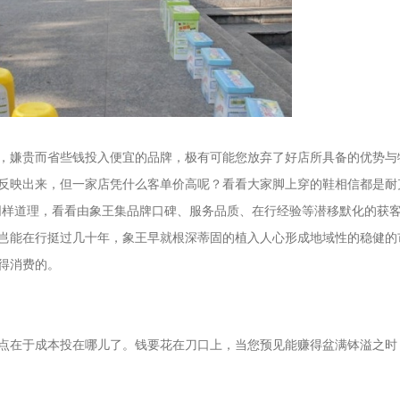
嫌贵而省些钱投入便宜的品牌，极有可能您放弃了好店所具备的优势与
反映出来，但一家店凭什么客单价高呢？看看大家脚上穿的鞋相信都是耐
同样道理，看看由象王集品牌口碑、服务品质、在行经验等潜移默化的获
岂能在行挺过几十年，象王早就根深蒂固的植入人心形成地域性的稳健的
得消费的。
在于成本投在哪儿了。钱要花在刀口上，当您预见能赚得盆满钵溢之时