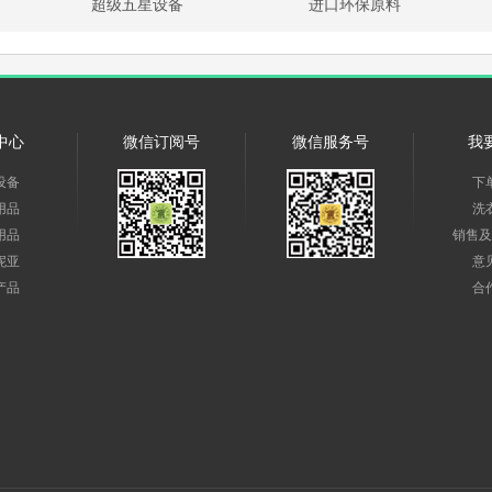
超级五星设备
进口环保原料
中心
微信订阅号
微信服务号
我
设备
下
用品
洗
用品
销售及
妮亚
意
产品
合