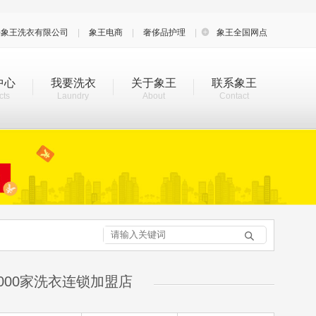
海象王洗衣有限公司
|
象王电商
|
奢侈品护理
|

象王全国网点
中心
我要洗衣
关于象王
联系象王
cts
Laundry
About
Contact

000家洗衣连锁加盟店