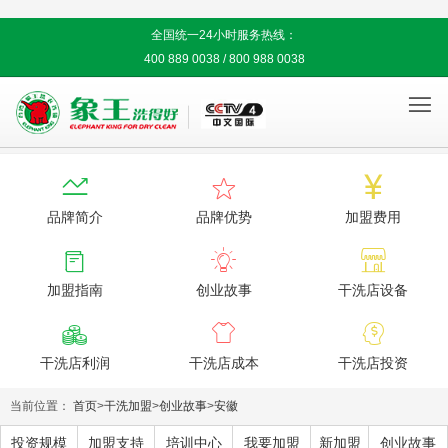
全国统一24小时服务热线：
400 889 0038 / 800 988 0038




品牌简介
品牌优势
加盟费用



加盟指南
创业故事
干洗店设备



干洗店利润
干洗店成本
干洗店投资
当前位置：
首页
>
干洗加盟
>
创业故事
>
安徽
投资规模
加盟支持
培训中心
我要加盟
新加盟
创业故事