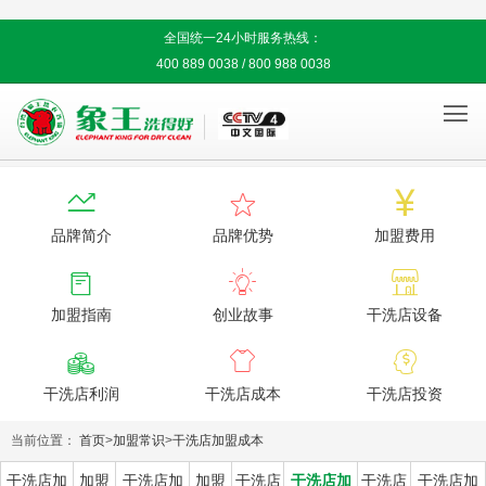
全国统一24小时服务热线：
400 889 0038 / 800 988 0038




品牌简介
品牌优势
加盟费用



加盟指南
创业故事
干洗店设备



干洗店利润
干洗店成本
干洗店投资
当前位置：
首页
>
加盟常识
>
干洗店加盟成本
干洗店加
加盟
干洗店加
加盟
干洗店
干洗店加
干洗店
干洗店加