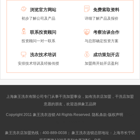


浏览官方网站
免费索取资料
初步了解公司及产品
详细了解产品及报价


联系投资顾问
考察洽谈合作
投资顾问一对一联系
与总部确定投资方案


洗衣技术培训
成功策划开店
安排技术培训及经验传授
加盟商开始开店盈利
上海象王洗衣有限公司专门从事干洗加盟事业，如有洗衣店加盟，干洗店加盟
意愿的朋友，欢迎选择象王品牌
Copyright 2011 象王洗衣连锁 All Rights Reserved. 隐私条款-版权声明
沪ICP
备10014662号-2
象王洗衣店加盟热线：400-889-0038； 象王洗衣连锁总部地址：上海市长宁区