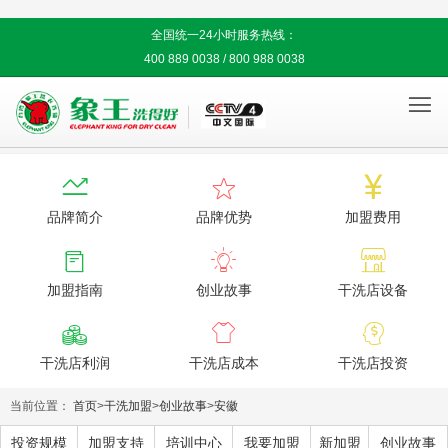
全国统一24小时服务热线：
400 889 0038 / 800 988 0038




品牌简介
品牌优势
加盟费用



加盟指南
创业故事
干洗店设备



干洗店利润
干洗店成本
干洗店投资
当前位置：
首页
>
干洗加盟
>
创业故事
>
安徽
投资规模
加盟支持
培训中心
我要加盟
新加盟
创业故事