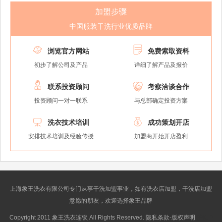
加盟步骤
中国服装干洗行业优质品牌


浏览官方网站
免费索取资料
初步了解公司及产品
详细了解产品及报价


联系投资顾问
考察洽谈合作
投资顾问一对一联系
与总部确定投资方案


洗衣技术培训
成功策划开店
安排技术培训及经验传授
加盟商开始开店盈利
上海象王洗衣有限公司专门从事干洗加盟事业，如有洗衣店加盟，干洗店加盟
意愿的朋友，欢迎选择象王品牌
Copyright 2011 象王洗衣连锁 All Rights Reserved. 隐私条款-版权声明
沪ICP