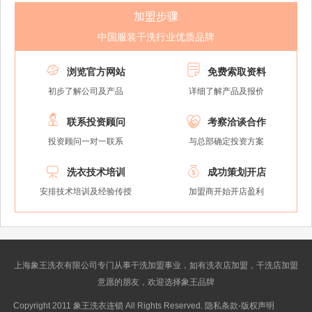
加盟步骤
中国服装干洗行业优质品牌


浏览官方网站
免费索取资料
初步了解公司及产品
详细了解产品及报价


联系投资顾问
考察洽谈合作
投资顾问一对一联系
与总部确定投资方案


洗衣技术培训
成功策划开店
安排技术培训及经验传授
加盟商开始开店盈利
上海象王洗衣有限公司专门从事干洗加盟事业，如有洗衣店加盟，干洗店加盟
意愿的朋友，欢迎选择象王品牌
Copyright 2011 象王洗衣连锁 All Rights Reserved. 隐私条款-版权声明
沪ICP