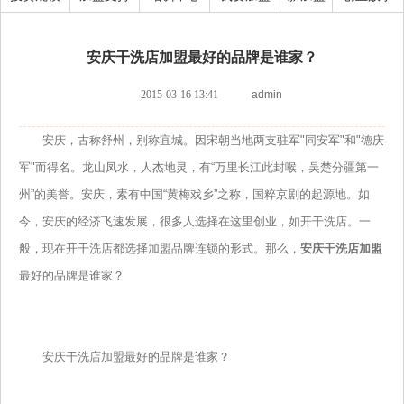
安庆干洗店加盟最好的品牌是谁家？
2015-03-16 13:41
admin
安庆，古称舒州，别称宜城。因宋朝当地两支驻军"同安军"和"德庆
军"而得名。龙山凤水，人杰地灵，有“万里长江此封喉，吴楚分疆第一
州”的美誉。安庆，素有中国“黄梅戏乡”之称，国粹京剧的起源地。如
今，安庆的经济飞速发展，很多人选择在这里创业，如开干洗店。一
般，现在开干洗店都选择加盟品牌连锁的形式。那么，
安庆干洗店加盟
最好的品牌是谁家？
安庆干洗店加盟最好的品牌是谁家？