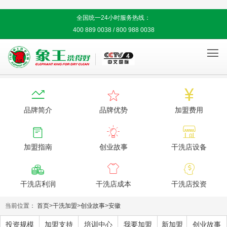
全国统一24小时服务热线：
400 889 0038 / 800 988 0038




品牌简介
品牌优势
加盟费用



加盟指南
创业故事
干洗店设备



干洗店利润
干洗店成本
干洗店投资
当前位置：
首页
>
干洗加盟
>
创业故事
>
安徽
投资规模
加盟支持
培训中心
我要加盟
新加盟
创业故事