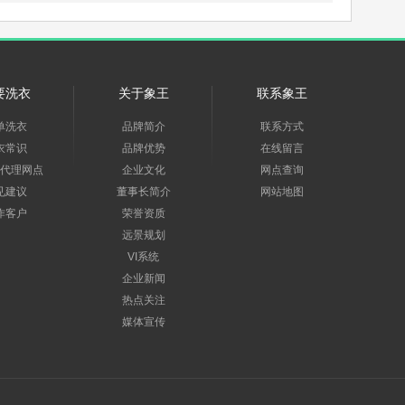
要洗衣
关于象王
联系象王
单洗衣
品牌简介
联系方式
衣常识
品牌优势
在线留言
代理网点
企业文化
网点查询
见建议
董事长简介
网站地图
作客户
荣誉资质
远景规划
VI系统
企业新闻
热点关注
媒体宣传