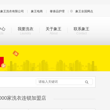
海象王洗衣有限公司
|
象王电商
|
奢侈品护理
|

象王全国网点
中心
我要洗衣
关于象王
联系象王
cts
Laundry
About
Contact

000家洗衣连锁加盟店