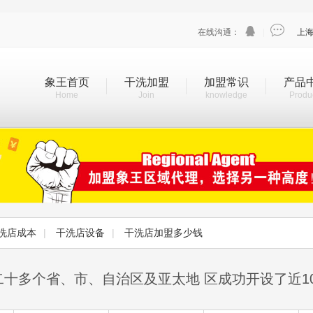


在线沟通：
|
上
象王首页
干洗加盟
加盟常识
产品
Home
Join
knowledge
Produ
洗店成本
|
干洗店设备
|
干洗店加盟多少钱
二十多个省、市、自治区及亚太地 区成功开设了近1