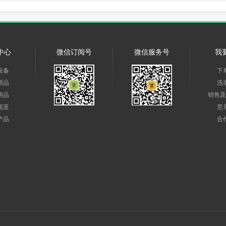
中心
微信订阅号
微信服务号
我
设备
下
用品
洗
用品
销售及
妮亚
意
产品
合