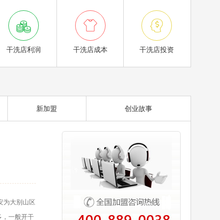



干洗店利润
干洗店成本
干洗店投资
新加盟
创业故事
安为大别山区
多，一般开干