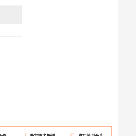


合作
洗衣技术培训
成功策划开店