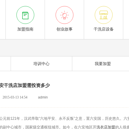



加盟指南
创业故事
干洗店设备
培训中心
我要加盟
安干洗店加盟需投资多少
2015-03-13 14:54
admin
前121年，汉武帝取“六地平安、永不反叛”之意，置六安国，历史悠久。六
的副中心城市，国家级交通枢纽城市。如今，在六安地区开
洗衣店加盟
的人很