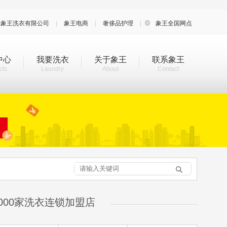
海象王洗衣有限公司
|
象王电商
|
奢侈品护理
|

象王全国网点
中心
我要洗衣
关于象王
联系象王
cts
Laundry
About
Contact

000家洗衣连锁加盟店