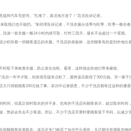
毯和汽车毛垫等。“扎堆了，真没地方放了！”店员告诉记者。
取我们也不能扔。”朱经理告诉记者，干洗衣服分淡季与旺季，旺季一般在春
，洗涤一套衣服一般24小时内就可取，忙时三四天，最长不会超过一个星期。
少积存着一些顾客遗忘的衣服。干洗店的老板称，这些顾客有的是到外地出
时取下来检查衣服，防止发生虫蛀、霉变，这样就会给他们带来麻烦。
洗后一年半才取，却发现毛毯有点蛀了，最终该店赔偿了300元钱。另一家干
店方只得赔顾客200元钱了事。采访中记者获悉，不少干洗店都有过这样的遭遇
时间，但真正按时取衣的并不多。也有的干洗店向顾客表示，超过取衣时间，
做，势必会失去不少客源。所以，不少干洗店开票时要顾客留下号码，以减少
提醒顾客前来取衣。该店还专门购买了短信平台系统，凡过期没有领取衣物