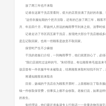
放了两三年也不来取
记者在这家干洗店里看到，偌大的店里挂满了洗好的衣服、毛
“这些衣服短期的个把月没取，还有的已放了两三年，顾客不来
月、年后四个月，即扬州人所说的梅雨季节到来之前。淡季时候
记者走访了市区四五家干洗店，发现绝大部分干洗店都或多或
是忘记取回家。也有一些顾客是故意不取回家。
保管时产生不少麻烦
干洗的老板们介绍，一到梅雨季节，他们就更担心了，必须不
“我们店就吃过这样的亏。”朱经理说，有位顾客将毛毯送来干
该店曾有一件衣服半年未被取走，结果顾客来取时却找不到了，
将通知顾客前来取衣
目前，扬城的干洗店在为顾客开票时，上面都标注了取衣服的
钱一件收取保管费，但事实上都不会收取。老板们说，如果这样
的发生。
朱经理说，他们最近准备请专人打电话一一批量衣物洗涤完后