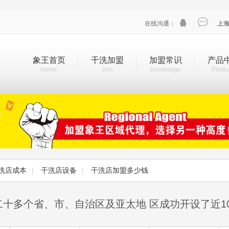


在线沟通：
|
上
象王首页
干洗加盟
加盟常识
产品
Home
Join
knowledge
Produ
洗店成本
|
干洗店设备
|
干洗店加盟多少钱
二十多个省、市、自治区及亚太地 区成功开设了近1