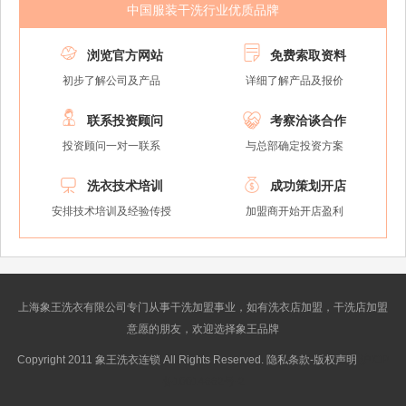
中国服装干洗行业优质品牌


浏览官方网站
免费索取资料
初步了解公司及产品
详细了解产品及报价


联系投资顾问
考察洽谈合作
投资顾问一对一联系
与总部确定投资方案


洗衣技术培训
成功策划开店
安排技术培训及经验传授
加盟商开始开店盈利
上海象王洗衣有限公司专门从事干洗加盟事业，如有洗衣店加盟，干洗店加盟
意愿的朋友，欢迎选择象王品牌
Copyright 2011 象王洗衣连锁 All Rights Reserved. 隐私条款-版权声明
沪ICP
备10014662号-2