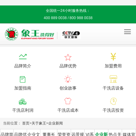
全国统一24小时服务热线：
400 889 0038 / 800 988 0038




品牌简介
品牌优势
加盟费用



加盟指南
创业故事
干洗店设备



干洗店利润
干洗店成本
干洗店投资
当前位置：
首页
>
关于象王
>
企业新闻
品牌简
品牌优
企业文
董事长
荣誉资
远景规
VI系
企业新
热点关
媒体宣