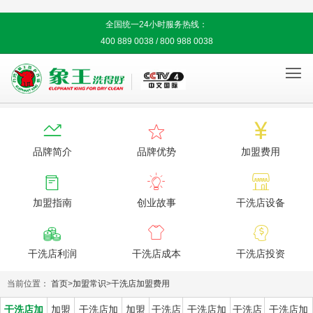
全国统一24小时服务热线：
400 889 0038 / 800 988 0038




品牌简介
品牌优势
加盟费用



加盟指南
创业故事
干洗店设备



干洗店利润
干洗店成本
干洗店投资
当前位置：
首页
>
加盟常识
>
干洗店加盟费用
干洗店加
加盟
干洗店加
加盟
干洗店
干洗店加
干洗店
干洗店加