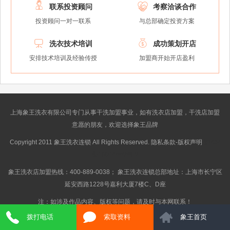


联系投资顾问
考察洽谈合作
投资顾问一对一联系
与总部确定投资方案


洗衣技术培训
成功策划开店
安排技术培训及经验传授
加盟商开始开店盈利
上海象王洗衣有限公司专门从事干洗加盟事业，如有洗衣店加盟，干洗店加盟
意愿的朋友，欢迎选择象王品牌
Copyright 2011 象王洗衣连锁 All Rights Reserved. 隐私条款-版权声明
沪ICP
备10014662号-2
象王洗衣店加盟热线：400-889-0038； 象王洗衣连锁总部地址：上海市长宁区
延安西路1228号嘉利大厦7楼C、D座
注：如涉及作品内容、版权等问题，请及时与本网联系！
拨打电话
索取资料
象王首页
} Get_Spider();