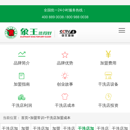
全国统一24小时服务热线：
400 889 0038 / 800 988 0038




品牌简介
品牌优势
加盟费用



加盟指南
创业故事
干洗店设备



干洗店利润
干洗店成本
干洗店投资
当前位置：
首页
>
加盟常识
>
干洗店加盟成本
干洗店加
加盟
干洗店加
加盟
干洗店
干洗店加
干洗店
干洗店加