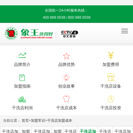
全国统一24小时服务热线：
400 889 0038 / 800 988 0038




品牌简介
品牌优势
加盟费用



加盟指南
创业故事
干洗店设备



干洗店利润
干洗店成本
干洗店投资
当前位置：
首页
>
加盟常识
>
干洗店加盟成本
干洗店加
加盟
干洗店加
加盟
干洗店
干洗店加
干洗店
干洗店加