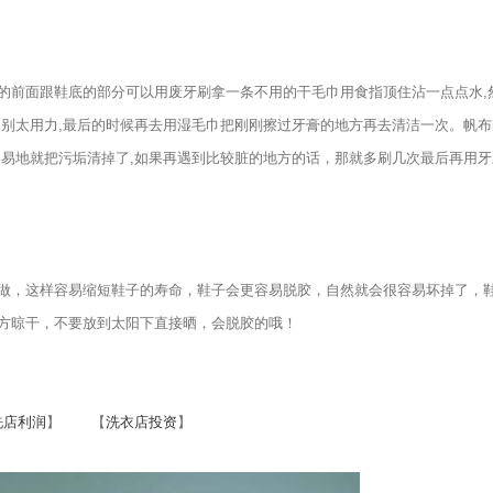
前面跟鞋底的部分可以用废牙刷拿一条不用的干毛巾用食指顶住沾一点点水,
的别太用力,最后的时候再去用湿毛巾把刚刚擦过牙膏的地方再去清洁一次。帆布
容易地就把污垢清掉了,如果再遇到比较脏的地方的话，那就多刷几次最后再用牙
，这样容易缩短鞋子的寿命，鞋子会更容易脱胶，自然就会很容易坏掉了，
方晾干，不要放到太阳下直接晒，会脱胶的哦！
洗店利润
】 【
洗衣店投资
】