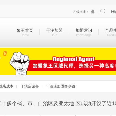


在线沟通：
|
上
象王首页
干洗加盟
加盟常识
产品
Home
Join
knowledge
Produ
洗店成本
|
干洗店设备
|
干洗店加盟多少钱
二十多个省、市、自治区及亚太地 区成功开设了近1