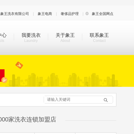
海象王洗衣有限公司
|
象王电商
|
奢侈品护理
|

象王全国网点
中心
我要洗衣
关于象王
联系象王
cts
Laundry
About
Contact

000家洗衣连锁加盟店