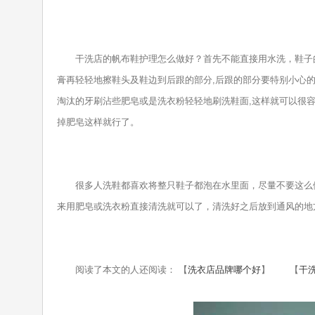
干洗店的帆布鞋护理怎么做好？首先不能直接用水洗，鞋子的
膏再轻轻地擦鞋头及鞋边到后跟的部分,后跟的部分要特别小心
淘汰的牙刷沾些肥皂或是洗衣粉轻轻地刷洗鞋面,这样就可以很
掉肥皂这样就行了。
很多人洗鞋都喜欢将整只鞋子都泡在水里面，尽量不要这么做
来用肥皂或洗衣粉直接清洗就可以了，清洗好之后放到通风的地
阅读了本文的人还阅读： 【
洗衣店品牌哪个好
】 【
干