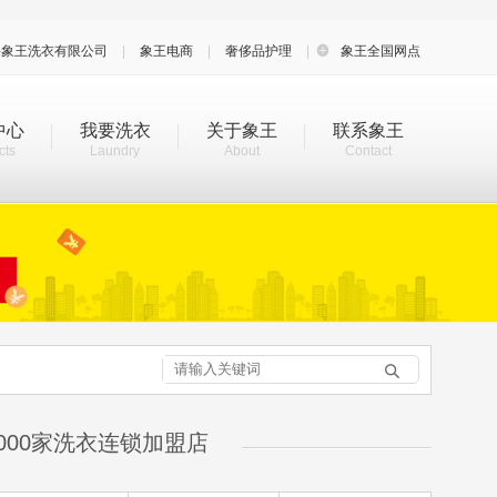
海象王洗衣有限公司
|
象王电商
|
奢侈品护理
|

象王全国网点
中心
我要洗衣
关于象王
联系象王
cts
Laundry
About
Contact

000家洗衣连锁加盟店