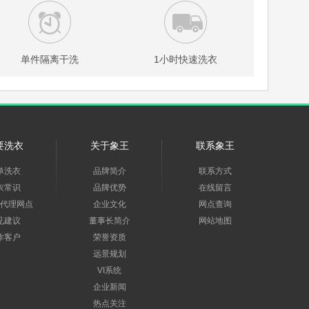
单件隔离干洗
1小时快速洗衣
要洗衣
关于象王
联系象王
单洗衣
品牌简介
联系方式
衣常识
品牌优势
在线留言
代理网点
企业文化
网点查询
见建议
董事长简介
网站地图
作客户
荣誉资质
远景规划
VI系统
企业新闻
热点关注