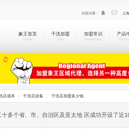


在线沟通：
|
上
象王首页
干洗加盟
加盟常识
产品
Home
Join
knowledge
Produ
洗店成本
|
干洗店设备
|
干洗店加盟多少钱
二十多个省、市、自治区及亚太地 区成功开设了近1