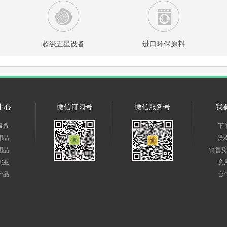
超级五星设备
进口环保原料
中心
微信订阅号
微信服务号
我
设备
下
用品
洗
用品
销售及
妮亚
意
产品
合