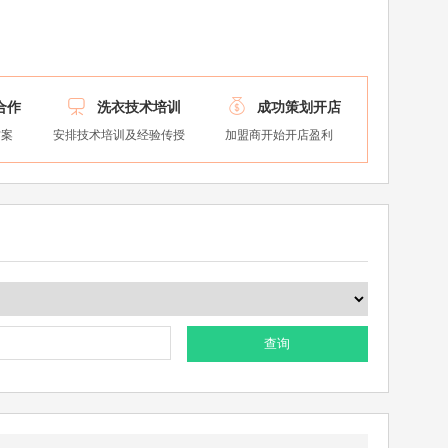


合作
洗衣技术培训
成功策划开店
方案
安排技术培训及经验传授
加盟商开始开店盈利
查询