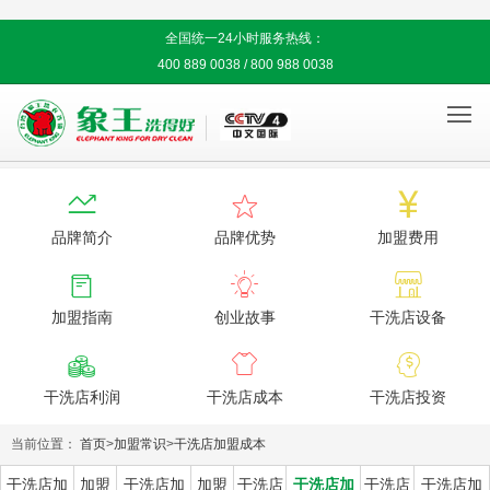
全国统一24小时服务热线：
400 889 0038 / 800 988 0038




品牌简介
品牌优势
加盟费用



加盟指南
创业故事
干洗店设备



干洗店利润
干洗店成本
干洗店投资
当前位置：
首页
>
加盟常识
>
干洗店加盟成本
干洗店加
加盟
干洗店加
加盟
干洗店
干洗店加
干洗店
干洗店加