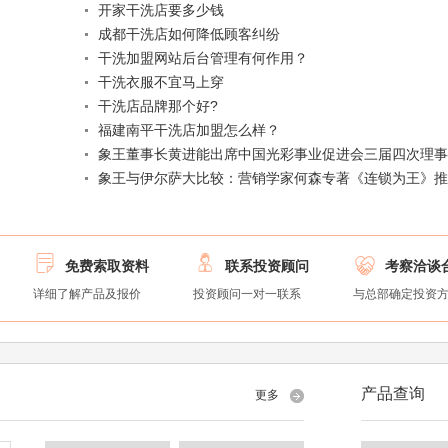
开家干洗店要多少钱
成都干洗店如何降低顾客纠纷
干洗加盟网站后台管理有何作用？
干洗衣服不宜马上穿
干洗店品牌那个好?
福建南平干洗店加盟怎么样？
象王董事长黄进能出席中国光彩事业促进会三届四次理
象王与伊尔萨大比较：营销学家何森专著《连锁为王》
连锁企业执行力考辨



免费索取资料
联系投资顾问
考察洽谈
详细了解产品及报价
投资顾问一对一联系
与总部确定投资
产品查询
更多