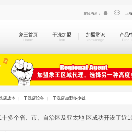


在线沟通：
|
上
象王首页
干洗加盟
加盟常识
产品
Home
Join
knowledge
Produ
洗店成本
|
干洗店设备
|
干洗店加盟多少钱
二十多个省、市、自治区及亚太地 区成功开设了近1