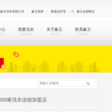
海象王洗衣有限公司
|
象王电商
|
奢侈品护理
|

象王全国网点
中心
我要洗衣
关于象王
联系象王
cts
Laundry
About
Contact

000家洗衣连锁加盟店