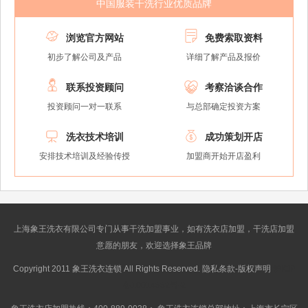
中国服装干洗行业优质品牌


浏览官方网站
免费索取资料
初步了解公司及产品
详细了解产品及报价


联系投资顾问
考察洽谈合作
投资顾问一对一联系
与总部确定投资方案


洗衣技术培训
成功策划开店
安排技术培训及经验传授
加盟商开始开店盈利
上海象王洗衣有限公司专门从事干洗加盟事业，如有洗衣店加盟，干洗店加盟
意愿的朋友，欢迎选择象王品牌
Copyright 2011 象王洗衣连锁 All Rights Reserved. 隐私条款-版权声明
沪ICP
备10014662号-2