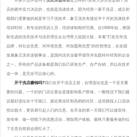
许多人也许会问
干洗店加盟排名
是怎样的?其实大部分还是由干洗
店的硬件实力决定的，也就是洗涤技术。因为经营一家干洗店，成立初
期我们需要做的就是学习干洗技术，象王洗衣有接近半个月的洗涤技术
培训时间，有专业的培训人员，培训体制相对完善。自1998年始，将国
际先进的洗衣技术与洗衣理念从台湾带入祖国大陆，本着"打造百年洗
品牌，对社会负责、对环境负责、对加盟商负责"的经营理念，在全国
发展象王洗衣连锁事业，是国内洗衣业最早倡导并实践特许经营的企业
之一。所有的产品设备都是我们自己研发生产、自产自销，所以在技术
这一块，是完全可以放心的。
开干洗店赚钱吗?
我们在开干洗店之前，合理选址也是一个至关重
要的问题。一个好的门店位置会直接影响客户群体。一般情况下我们建
议最好选址在十字路口、接近商业区和高档的社区，这些路段人口流动
性比较大，更容易引起人们的注意。在开业的第一天我们可以做宣传、
发传单、做一些线下的优惠活动，增加用户体验。最终只要服务做到位
了生意自然就会很红火了。