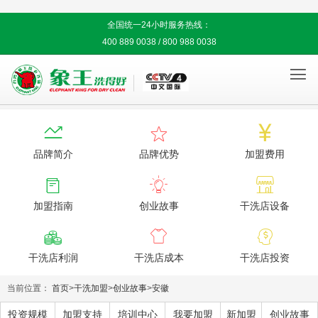
全国统一24小时服务热线：
400 889 0038 / 800 988 0038




品牌简介
品牌优势
加盟费用



加盟指南
创业故事
干洗店设备



干洗店利润
干洗店成本
干洗店投资
当前位置：
首页
>
干洗加盟
>
创业故事
>
安徽
投资规模
加盟支持
培训中心
我要加盟
新加盟
创业故事