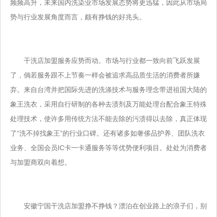
频频高升，未来国内洗染业市场发展态势将更迅猛，因此从市场局
势与行业发展角度而言，颇有挣钱的好兆头。
干洗店加盟服务应势而动。市场与行业都一致向前飞跃发展
了，倘若服务跟不上节奏一样会被追求高品质生活的消费者所嫌
弃。来自台湾并把国际先进的洗涤技术与服务理念带进祖国大陆的
象王洗衣，采用自行研制的各种去渍剂及万能处理台配合象王特殊
处理技术，使许多用传统方法不能去除的污渍得以去除，真正体现
了“洗不掉找象王”的行业口碑。还有诸多如奢侈品护养、团队洗衣
业务、全国会员IC卡一卡通服务等等优势便利项目。处处为消费者
与加盟商双向着想。
安徽宁国干洗店加盟挣不挣钱？漂泊在创业路上的浪子们，别