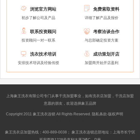


浏览官方网站
免费索取资料
初步了解公司及产品
详细了解产品及报价


联系投资顾问
考察洽谈合作
投资顾问一对一联系
与总部确定投资方案


洗衣技术培训
成功策划开店
安排技术培训及经验传授
加盟商开始开店盈利
上海象王洗衣有限公司专门从事干洗加盟事业，如有洗衣店加盟，干洗店加盟
意愿的朋友，欢迎选择象王品牌
Copyright 2011 象王洗衣连锁 All Rights Reserved. 隐私条款-版权声明
沪ICP
备10014662号-2
象王洗衣店加盟热线：400-889-0038； 象王洗衣连锁总部地址：上海市长宁区
延安西路1228号嘉利大厦7楼C、D座