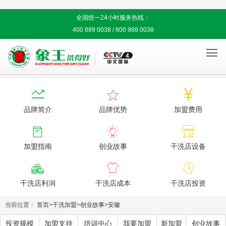
全国统一24小时服务热线：
400 889 0038 / 800 988 0038




品牌简介
品牌优势
加盟费用



加盟指南
创业故事
干洗店设备



干洗店利润
干洗店成本
干洗店投资
当前位置：
首页
>
干洗加盟
>
创业故事
>
安徽
投资规模
加盟支持
培训中心
我要加盟
新加盟
创业故事