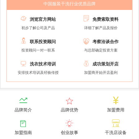
中国服装干洗行业优质品牌


浏览官方网站
免费索取资料
初步了解公司及产品
详细了解产品及报价


联系投资顾问
考察洽谈合作
投资顾问一对一联系
与总部确定投资方案


洗衣技术培训
成功策划开店
安排技术培训及经验传授
加盟商开始开店盈利



品牌简介
品牌优势
加盟费用



加盟指南
创业故事
干洗店设备